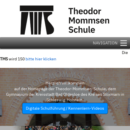
Zum
Inhalt
springen
NAVIGATION
Die
TMS
wird 150
bitte hier klicken
Herzlich willkommen
auf der Homepage der Theodor-Mommsen-Schule, dem
Gymnasium der Kreisstadt Bad Oldesloe des Kreises Stormarn in
Schleswig-Holstein.
Digitale Schulführung / Kennenlern-Videos