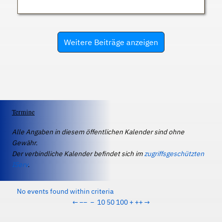
Weitere Beiträge anzeigen
Termine
Alle Angaben in diesem öffentlichen Kalender sind ohne
Gewähr.
Der verbindliche Kalender befindet sich im
zugriffsgeschützten
IServ
.
No events found within criteria
←
−−
−
10
50
100
+
++
→