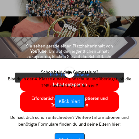
Sie sehen gerade einen Platzhalterinhalt von
YouTube
. Um auf den eigentlichen Inhalt
zuzugreifen, klicken Sie auf die Schaltfläche
unten. Bitte beachten Sie, dass dabei Daten an
Drittanbieter weitergegeben werden.
Schon bald dein Gymnasium?
Mehr Informationen
Bist du in der 4. Klasse einer Grundschule und überlegst, ob die
Inhalt entsperren
TMS das Richtige für dich ist?
Erforderlichen Service akzeptieren und
Klick hier!
Inhalte entsperren
Du hast dich schon entschieden? Weitere Informationen und
benötigte Formulare finden du und deine Eltern hier: