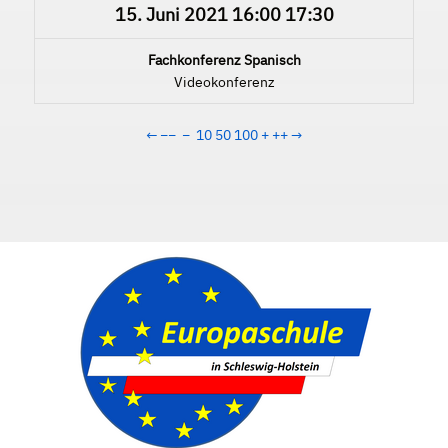
15. Juni 2021
16:00
17:30
Fachkonferenz Spanisch
Videokonferenz
←
−−
−
10
50
100
+
++
→