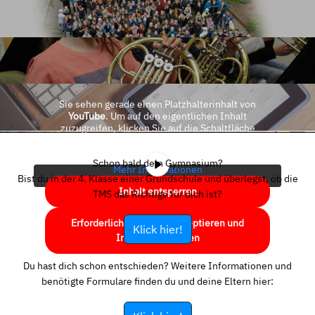
Sie sehen gerade einen Platzhalterinhalt von
YouTube
. Um auf den eigentlichen Inhalt
zuzugreifen, klicken Sie auf die Schaltfläche
unten. Bitte beachten Sie, dass dabei Daten an
Drittanbieter weitergegeben werden.
Schon bald dein Gymnasium?
Mehr Informationen
Bist du in der 4. Klasse einer Grundschule und überlegst, ob die
Inhalt entsperren
TMS das Richtige für dich ist?
Erforderlichen Service akzeptieren und
Klick hier!
Inhalte entsperren
Du hast dich schon entschieden? Weitere Informationen und
benötigte Formulare finden du und deine Eltern hier: