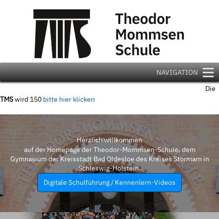
Zum
Inhalt
springen
NAVIGATION
Die
TMS
wird 150
bitte hier klicken
Herzlich willkommen
auf der Homepage der Theodor-Mommsen-Schule, dem
Gymnasium der Kreisstadt Bad Oldesloe des Kreises Stormarn in
Schleswig-Holstein.
Digitale Schulführung / Kennenlern-Videos