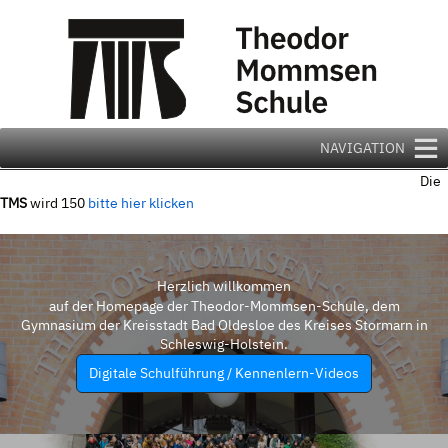
Zum
Inhalt
springen
NAVIGATION
Die
TMS
wird 150
bitte hier klicken
Herzlich willkommen
auf der Homepage der Theodor-Mommsen-Schule, dem
Gymnasium der Kreisstadt Bad Oldesloe des Kreises Stormarn in
Schleswig-Holstein.
Digitale Schulführung / Kennenlern-Videos