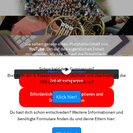
Sie sehen gerade einen Platzhalterinhalt von
YouTube
. Um auf den eigentlichen Inhalt
zuzugreifen, klicken Sie auf die Schaltfläche
unten. Bitte beachten Sie, dass dabei Daten an
Drittanbieter weitergegeben werden.
Schon bald dein Gymnasium?
Mehr Informationen
Bist du in der 4. Klasse einer Grundschule und überlegst, ob die
Inhalt entsperren
TMS das Richtige für dich ist?
Erforderlichen Service akzeptieren und
Klick hier!
Inhalte entsperren
Du hast dich schon entschieden? Weitere Informationen und
benötigte Formulare finden du und deine Eltern hier: