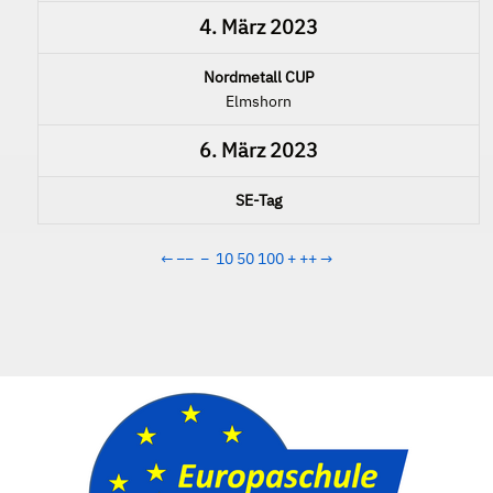
4. März 2023
Nordmetall CUP
Elmshorn
6. März 2023
SE-Tag
←
−−
−
10
50
100
+
++
→