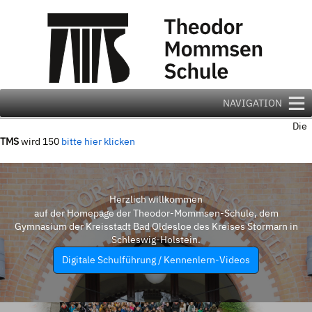
Zum
Inhalt
springen
NAVIGATION
Die
TMS
wird 150
bitte hier klicken
Herzlich willkommen
auf der Homepage der Theodor-Mommsen-Schule, dem
Gymnasium der Kreisstadt Bad Oldesloe des Kreises Stormarn in
Schleswig-Holstein.
Digitale Schulführung / Kennenlern-Videos