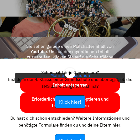
Sie sehen gerade einen Platzhalterinhalt von
YouTube
. Um auf den eigentlichen Inhalt
zuzugreifen, klicken Sie auf die Schaltfläche
unten. Bitte beachten Sie, dass dabei Daten an
Drittanbieter weitergegeben werden.
Schon bald dein Gymnasium?
Mehr Informationen
Bist du in der 4. Klasse einer Grundschule und überlegst, ob die
Inhalt entsperren
TMS das Richtige für dich ist?
Erforderlichen Service akzeptieren und
Klick hier!
Inhalte entsperren
Du hast dich schon entschieden? Weitere Informationen und
benötigte Formulare finden du und deine Eltern hier: