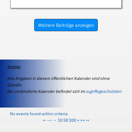
Weitere Beiträge anzeigen
Termine
Alle Angaben in diesem öffentlichen Kalender sind ohne
Gewähr.
Der verbindliche Kalender befindet sich im
zugriffsgeschützten
IServ
.
No events found within criteria
←
−−
−
10
50
100
+
++
→