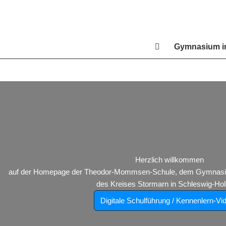
Zum
Inhalt
springen
Gymnasium in
Di
Herzlich willkommen
auf der Homepage der Theodor-Mommsen-Schule, dem Gymnasium
des Kreises Stormarn in Schleswig-Hols
Digitale Schulführung / Kennenlern-Vi