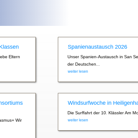
 Klassen
Spanienaustausch 2026
iebe Eltern
Unser Spanien-Austausch in San Se
der Deutschen...
weiter lesen
nsortiums
Windsurfwoche in Heiligenh
Die Surffahrt der 10. Klässler Am M
asmus+ Wir
weiter lesen