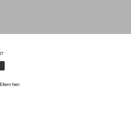
t?
ltern hier: