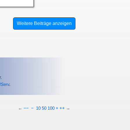
Weitere Beiträge anzeigen
.
IServ
.
←
−−
−
10
50
100
+
++
→