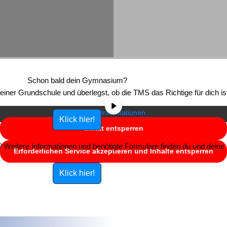
Sie sehen gerade einen Platzhalterinhalt von
YouTube
. Um auf den
eigentlichen Inhalt zuzugreifen, klicken Sie auf die Schaltfläche unten.
Schon bald dein Gymnasium?
Bitte beachten Sie, dass dabei Daten an Drittanbieter weitergegeben
e einer Grundschule und überlegst, ob die TMS das Richtige für dich is
werden.
Mehr Informationen
Klick hier!
Inhalt entsperren
Weitere Informationen und benötigte Formulare finden du und deine E
Erforderlichen Service akzeptieren und Inhalte entsperren
Klick hier!