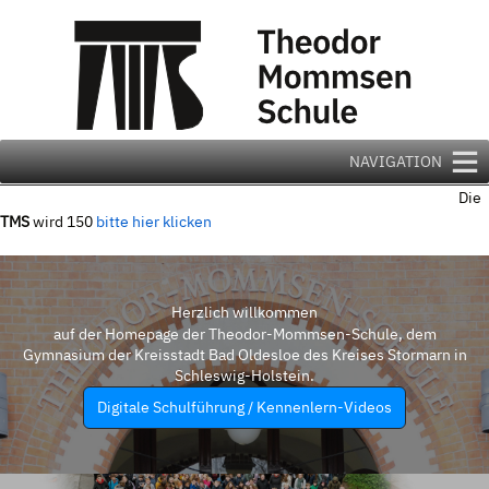
Zum
Inhalt
springen
NAVIGATION
Die
TMS
wird 150
bitte hier klicken
Herzlich willkommen
auf der Homepage der Theodor-Mommsen-Schule, dem
Gymnasium der Kreisstadt Bad Oldesloe des Kreises Stormarn in
Schleswig-Holstein.
Digitale Schulführung / Kennenlern-Videos