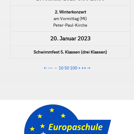
2. Winterkonzert
am Vormittag (Ml)
Peter-Paul-Kirche
20. Januar 2023
Schwimmfest 5. Klassen (drei Klassen)
←
−−
−
10
50
100
+
++
→