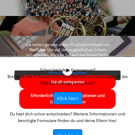
Sie sehen gerade einen Platzhalterinhalt von
YouTube
. Um auf den eigentlichen Inhalt
zuzugreifen, klicken Sie auf die Schaltfläche
unten. Bitte beachten Sie, dass dabei Daten an
Drittanbieter weitergegeben werden.
Schon bald dein Gymnasium?
Mehr Informationen
Bist du in der 4. Klasse einer Grundschule und überlegst, ob die
Inhalt entsperren
TMS das Richtige für dich ist?
Erforderlichen Service akzeptieren und
Klick hier!
Inhalte entsperren
Du hast dich schon entschieden? Weitere Informationen und
benötigte Formulare finden du und deine Eltern hier: