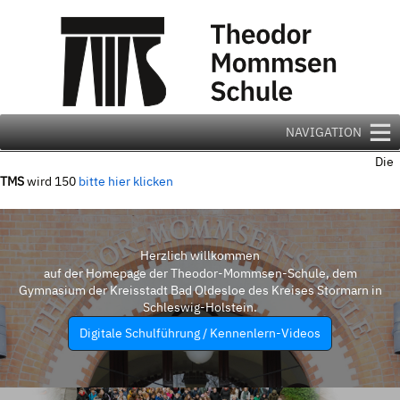
Zum
Inhalt
springen
NAVIGATION
Die
TMS
wird 150
bitte hier klicken
Herzlich willkommen
auf der Homepage der Theodor-Mommsen-Schule, dem
Gymnasium der Kreisstadt Bad Oldesloe des Kreises Stormarn in
Schleswig-Holstein.
Digitale Schulführung / Kennenlern-Videos