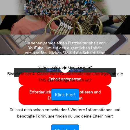
Sie sehen gerade einen Platzhalterinhalt von
YouTube
. Um auf den eigentlichen Inhalt
zuzugreifen, klicken Sie auf die Schaltfläche
unten. Bitte beachten Sie, dass dabei Daten an
Drittanbieter weitergegeben werden.
Schon bald dein Gymnasium?
Mehr Informationen
Bist du in der 4. Klasse einer Grundschule und überlegst, ob die
Inhalt entsperren
TMS das Richtige für dich ist?
Erforderlichen Service akzeptieren und
Klick hier!
Inhalte entsperren
Du hast dich schon entschieden? Weitere Informationen und
benötigte Formulare finden du und deine Eltern hier: