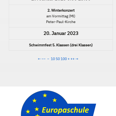
2. Winterkonzert
am Vormittag (Ml)
Peter-Paul-Kirche
20. Januar 2023
Schwimmfest 5. Klassen (drei Klassen)
←
−−
−
10
50
100
+
++
→