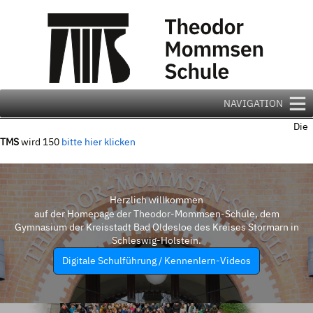
Zum
Inhalt
springen
NAVIGATION
Die
TMS
wird 150
bitte hier klicken
Herzlich willkommen
auf der Homepage der Theodor-Mommsen-Schule, dem
Gymnasium der Kreisstadt Bad Oldesloe des Kreises Stormarn in
Schleswig-Holstein.
Digitale Schulführung / Kennenlern-Videos