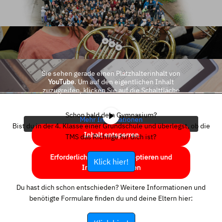
Sie sehen gerade einen Platzhalterinhalt von
YouTube
. Um auf den eigentlichen Inhalt
zuzugreifen, klicken Sie auf die Schaltfläche
unten. Bitte beachten Sie, dass dabei Daten an
Drittanbieter weitergegeben werden.
Schon bald dein Gymnasium?
Mehr Informationen
Bist du in der 4. Klasse einer Grundschule und überlegst, ob die
Inhalt entsperren
TMS das Richtige für dich ist?
Erforderlichen Service akzeptieren und
Klick hier!
Inhalte entsperren
Du hast dich schon entschieden? Weitere Informationen und
benötigte Formulare finden du und deine Eltern hier: