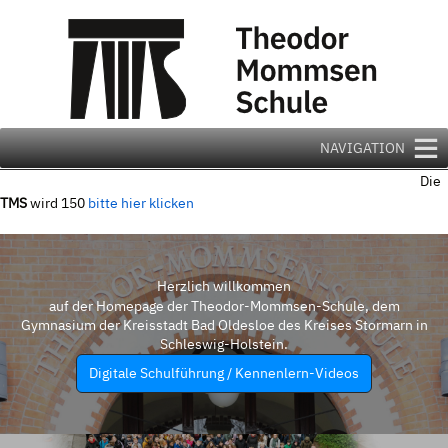
Zum
Inhalt
springen
NAVIGATION
Die
TMS
wird 150
bitte hier klicken
Herzlich willkommen
auf der Homepage der Theodor-Mommsen-Schule, dem
Gymnasium der Kreisstadt Bad Oldesloe des Kreises Stormarn in
Schleswig-Holstein.
Digitale Schulführung / Kennenlern-Videos