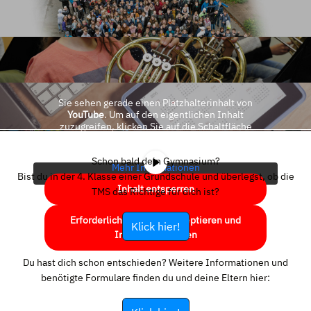
Sie sehen gerade einen Platzhalterinhalt von
YouTube
. Um auf den eigentlichen Inhalt
zuzugreifen, klicken Sie auf die Schaltfläche
unten. Bitte beachten Sie, dass dabei Daten an
Drittanbieter weitergegeben werden.
Schon bald dein Gymnasium?
Mehr Informationen
Bist du in der 4. Klasse einer Grundschule und überlegst, ob die
Inhalt entsperren
TMS das Richtige für dich ist?
Erforderlichen Service akzeptieren und
Klick hier!
Inhalte entsperren
Du hast dich schon entschieden? Weitere Informationen und
benötigte Formulare finden du und deine Eltern hier: