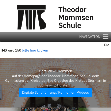
Zum
Inhalt
springen
NAVIGATION
Die
TMS
wird 150
bitte hier klicken
Herzlich willkommen
auf der Homepage der Theodor-Mommsen-Schule, dem
Gymnasium der Kreisstadt Bad Oldesloe des Kreises Stormarn in
Schleswig-Holstein.
Digitale Schulführung / Kennenlern-Videos