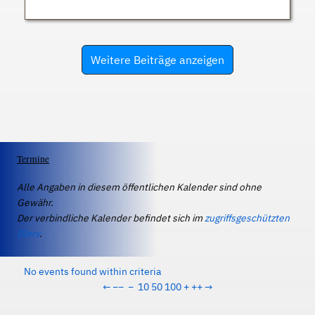
Weitere Beiträge anzeigen
Termine
Alle Angaben in diesem öffentlichen Kalender sind ohne
Gewähr.
Der verbindliche Kalender befindet sich im
zugriffsgeschützten
IServ
.
No events found within criteria
←
−−
−
10
50
100
+
++
→