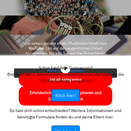
Sie sehen gerade einen Platzhalterinhalt von
YouTube
. Um auf den eigentlichen Inhalt
zuzugreifen, klicken Sie auf die Schaltfläche
unten. Bitte beachten Sie, dass dabei Daten an
Drittanbieter weitergegeben werden.
Schon bald dein Gymnasium?
Mehr Informationen
Bist du in der 4. Klasse einer Grundschule und überlegst, ob die
Inhalt entsperren
TMS das Richtige für dich ist?
Erforderlichen Service akzeptieren und
Klick hier!
Inhalte entsperren
Du hast dich schon entschieden? Weitere Informationen und
benötigte Formulare finden du und deine Eltern hier: