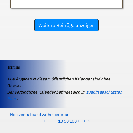
Weitere Beiträge anzeigen
Termine
Alle Angaben in diesem öffentlichen Kalender sind ohne
Gewähr.
Der verbindliche Kalender befindet sich im
zugriffsgeschützten
IServ
.
No events found within criteria
←
−−
−
10
50
100
+
++
→