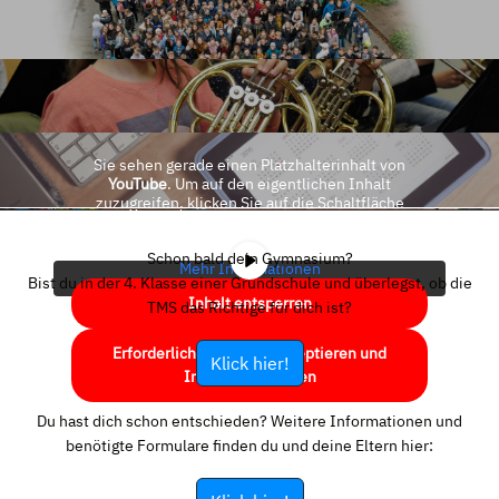
Sie sehen gerade einen Platzhalterinhalt von
YouTube
. Um auf den eigentlichen Inhalt
zuzugreifen, klicken Sie auf die Schaltfläche
unten. Bitte beachten Sie, dass dabei Daten an
Drittanbieter weitergegeben werden.
Schon bald dein Gymnasium?
Mehr Informationen
Bist du in der 4. Klasse einer Grundschule und überlegst, ob die
Inhalt entsperren
TMS das Richtige für dich ist?
Erforderlichen Service akzeptieren und
Klick hier!
Inhalte entsperren
Du hast dich schon entschieden? Weitere Informationen und
benötigte Formulare finden du und deine Eltern hier: