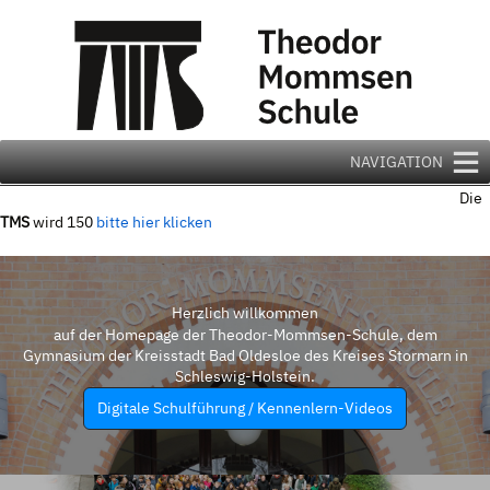
Zum
Inhalt
springen
NAVIGATION
Die
TMS
wird 150
bitte hier klicken
Herzlich willkommen
auf der Homepage der Theodor-Mommsen-Schule, dem
Gymnasium der Kreisstadt Bad Oldesloe des Kreises Stormarn in
Schleswig-Holstein.
Digitale Schulführung / Kennenlern-Videos