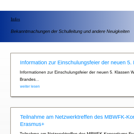
Infos
Bekanntmachungen der Schulleitung und andere Neuigkeiten
Information zur Einschulungsfeier der neuen 5.
Informationen zur Einschulungsfeier der neuen 5. Klassen 
Brandes...
weiter lesen
Teilnahme am Netzwerktreffen des MBWFK-Ko
Erasmus+
Teilnahme am Netzwerktreffen des MBWFK-Konsortiums Er