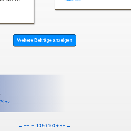
Weitere Beiträge anzeigen
.
IServ
.
←
−−
−
10
50
100
+
++
→