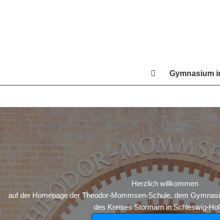
Zum
Inhalt
springen
Gymnasium in
Di
Herzlich willkommen
auf der Homepage der Theodor-Mommsen-Schule, dem Gymnasium
des Kreises Stormarn in Schleswig-Hols