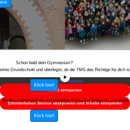
deos
Sie sehen gerade einen Platzhalterinhalt von
YouTube
. Um auf den
eigentlichen Inhalt zuzugreifen, klicken Sie auf die Schaltfläche unten.
Schon bald dein Gymnasium?
Bitte beachten Sie, dass dabei Daten an Drittanbieter weitergegeben
e einer Grundschule und überlegst, ob die TMS das Richtige für dich is
werden.
Mehr Informationen
Klick hier!
Inhalt entsperren
Weitere Informationen und benötigte Formulare finden du und deine E
Erforderlichen Service akzeptieren und Inhalte entsperren
Klick hier!