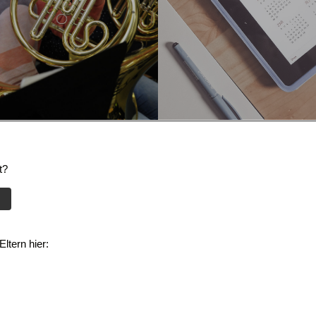
t?
ltern hier: