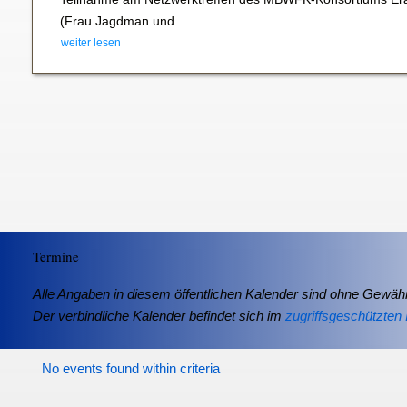
(Frau Jagdman und...
weiter lesen
Termine
Alle Angaben in diesem öffentlichen Kalender sind ohne Gewähr
Der verbindliche Kalender befindet sich im
zugriffsgeschützten 
No events found within criteria