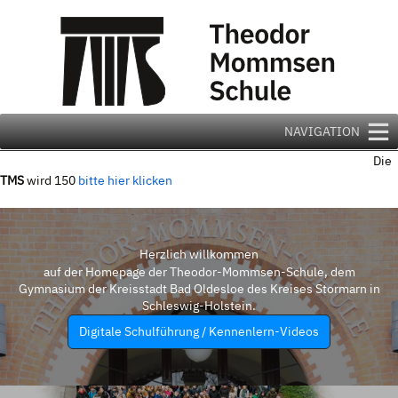
Zum
Inhalt
springen
NAVIGATION
Die
TMS
wird 150
bitte hier klicken
Herzlich willkommen
auf der Homepage der Theodor-Mommsen-Schule, dem
Gymnasium der Kreisstadt Bad Oldesloe des Kreises Stormarn in
Schleswig-Holstein.
Digitale Schulführung / Kennenlern-Videos