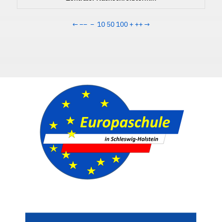
←
−−
−
10
50
100
+
++
→