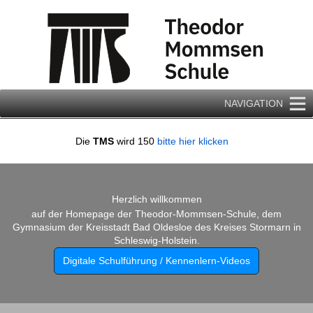
Zum
Inhalt
springen
NAVIGATION
Die
TMS
wird 150
bitte hier klicken
Herzlich willkommen
auf der Homepage der Theodor-Mommsen-Schule, dem
Gymnasium der Kreisstadt Bad Oldesloe des Kreises Stormarn in
Schleswig-Holstein.
Digitale Schulführung / Kennenlern-Videos