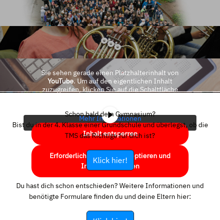
Sie sehen gerade einen Platzhalterinhalt von
YouTube
. Um auf den eigentlichen Inhalt
zuzugreifen, klicken Sie auf die Schaltfläche
unten. Bitte beachten Sie, dass dabei Daten an
Drittanbieter weitergegeben werden.
Schon bald dein Gymnasium?
Mehr Informationen
Bist du in der 4. Klasse einer Grundschule und überlegst, ob die
Inhalt entsperren
TMS das Richtige für dich ist?
Erforderlichen Service akzeptieren und
Klick hier!
Inhalte entsperren
Du hast dich schon entschieden? Weitere Informationen und
benötigte Formulare finden du und deine Eltern hier: