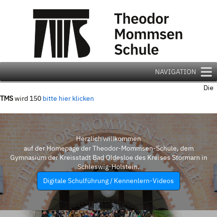
Zum
Inhalt
springen
NAVIGATION
Die
TMS
wird 150
bitte hier klicken
Herzlich willkommen
auf der Homepage der Theodor-Mommsen-Schule, dem
Gymnasium der Kreisstadt Bad Oldesloe des Kreises Stormarn in
Schleswig-Holstein.
Digitale Schulführung / Kennenlern-Videos