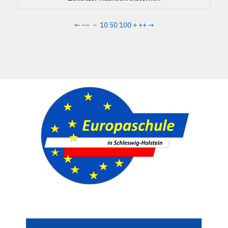
←
−−
−
10
50
100
+
++
→