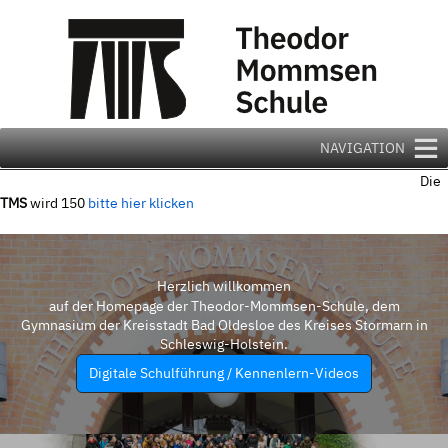
Zum
Inhalt
springen
NAVIGATION
Die
TMS
wird 150
bitte hier klicken
Herzlich willkommen
auf der Homepage der Theodor-Mommsen-Schule, dem
Gymnasium der Kreisstadt Bad Oldesloe des Kreises Stormarn in
Schleswig-Holstein.
Digitale Schulführung / Kennenlern-Videos