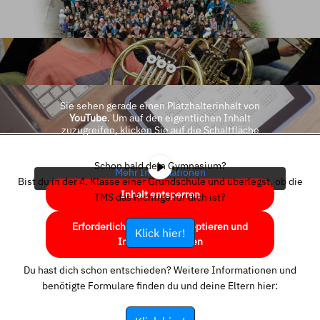
Sie sehen gerade einen Platzhalterinhalt von
YouTube
. Um auf den eigentlichen Inhalt
zuzugreifen, klicken Sie auf die Schaltfläche
unten. Bitte beachten Sie, dass dabei Daten an
Drittanbieter weitergegeben werden.
Schon bald dein Gymnasium?
Mehr Informationen
Bist du in der 4. Klasse einer Grundschule und überlegst, ob die
Inhalt entsperren
TMS das Richtige für dich ist?
Erforderlichen Service akzeptieren und
Klick hier!
Inhalte entsperren
Du hast dich schon entschieden? Weitere Informationen und
benötigte Formulare finden du und deine Eltern hier: