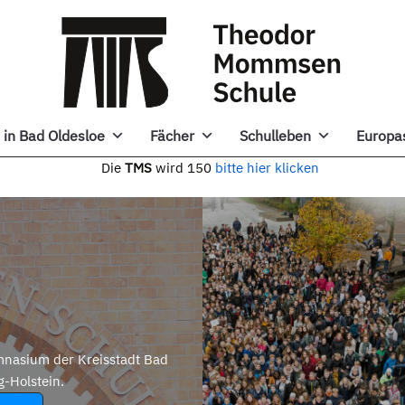
in Bad Oldesloe
Fächer
Schulleben
Europa
e
TMS
wird 150
bitte hier klicken
nasium der Kreisstadt Bad
g-Holstein.