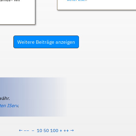
Weitere Beiträge anzeigen
währ.
ten IServ
.
←
−−
−
10
50
100
+
++
→