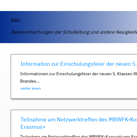
Infos
Bekanntmachungen der Schulleitung und andere Neuigkei
Information zur Einschulungsfeier der neuen 5
Informationen zur Einschulungsfeier der neuen 5. Klassen 
Brandes...
weiter lesen
Teilnahme am Netzwerktreffen des MBWFK-Ko
Erasmus+
Teilnahme am Netzwerktreffen des MBWFK-Konsortiums Er