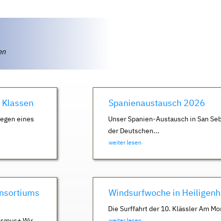
ten
. Klassen
Spanienaustausch 2026
Wegen eines
Unser Spanien-Austausch in San Seb
der Deutschen...
weiter lesen
nsortiums
Windsurfwoche in Heiligen
Die Surffahrt der 10. Klässler Am Mo
asmus+ Wir
weiter lesen