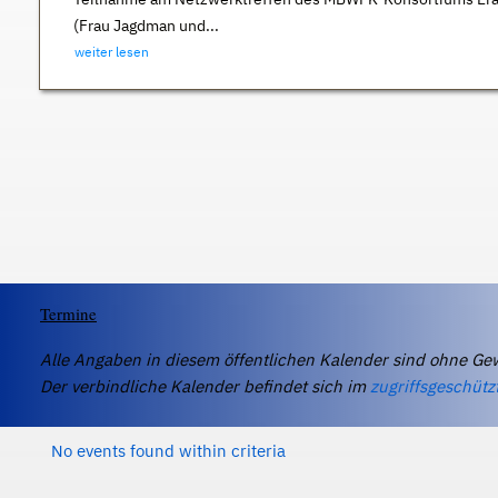
(Frau Jagdman und...
weiter lesen
Termine
Alle Angaben in diesem öffentlichen Kalender sind ohne Ge
Der verbindliche Kalender befindet sich im
zugriffsgeschütz
No events found within criteria