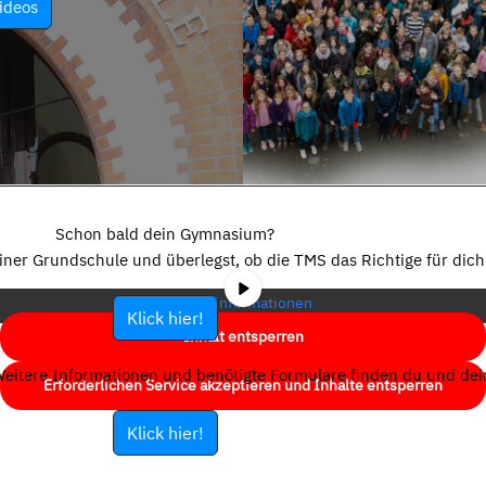
ideos
Sie sehen gerade einen Platzhalterinhalt von
YouTube
. Um auf den
eigentlichen Inhalt zuzugreifen, klicken Sie auf die Schaltfläche unten.
Schon bald dein Gymnasium?
Bitte beachten Sie, dass dabei Daten an Drittanbieter weitergegeben
einer Grundschule und überlegst, ob die TMS das Richtige für dich 
werden.
Mehr Informationen
Klick hier!
Inhalt entsperren
eitere Informationen und benötigte Formulare finden du und dein
Erforderlichen Service akzeptieren und Inhalte entsperren
Klick hier!