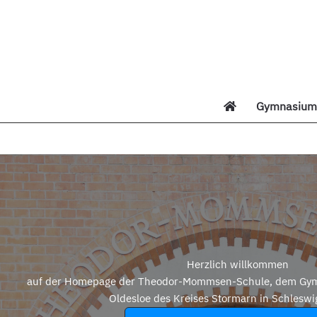
Zum
Inhalt
springen
Gymnasium 
Di
Herzlich willkommen
auf der Homepage der Theodor-Mommsen-Schule, dem Gym
Oldesloe des Kreises Stormarn in Schleswi