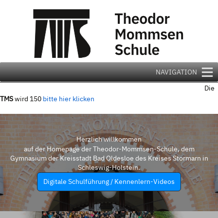
Zum
Inhalt
springen
NAVIGATION
Die
TMS
wird 150
bitte hier klicken
Herzlich willkommen
auf der Homepage der Theodor-Mommsen-Schule, dem
Gymnasium der Kreisstadt Bad Oldesloe des Kreises Stormarn in
Schleswig-Holstein.
Digitale Schulführung / Kennenlern-Videos