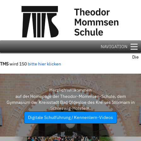
Zum
Inhalt
springen
NAVIGATION
Die
TMS
wird 150
bitte hier klicken
Herzlich willkommen
auf der Homepage der Theodor-Mommsen-Schule, dem
Gymnasium der Kreisstadt Bad Oldesloe des Kreises Stormarn in
Schleswig-Holstein.
Digitale Schulführung / Kennenlern-Videos