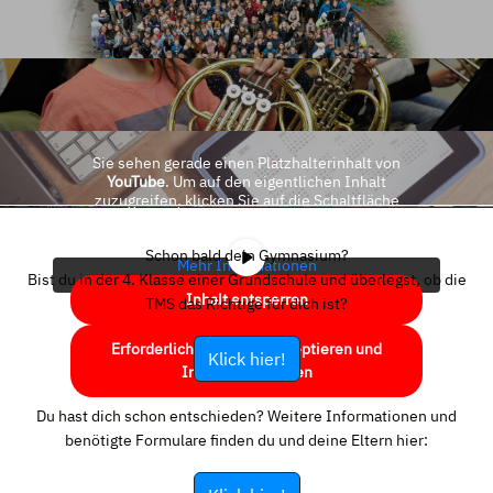
Sie sehen gerade einen Platzhalterinhalt von
YouTube
. Um auf den eigentlichen Inhalt
zuzugreifen, klicken Sie auf die Schaltfläche
unten. Bitte beachten Sie, dass dabei Daten an
Drittanbieter weitergegeben werden.
Schon bald dein Gymnasium?
Mehr Informationen
Bist du in der 4. Klasse einer Grundschule und überlegst, ob die
Inhalt entsperren
TMS das Richtige für dich ist?
Erforderlichen Service akzeptieren und
Klick hier!
Inhalte entsperren
Du hast dich schon entschieden? Weitere Informationen und
benötigte Formulare finden du und deine Eltern hier: