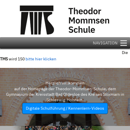
Zum
Inhalt
springen
NAVIGATION
Die
TMS
wird 150
bitte hier klicken
Herzlich willkommen
auf der Homepage der Theodor-Mommsen-Schule, dem
Gymnasium der Kreisstadt Bad Oldesloe des Kreises Stormarn in
Schleswig-Holstein.
Digitale Schulführung / Kennenlern-Videos