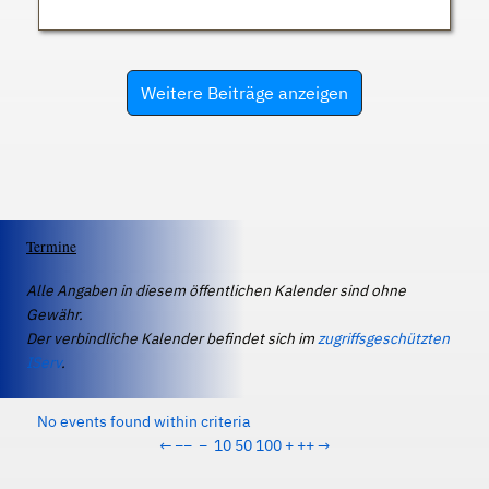
Weitere Beiträge anzeigen
Termine
Alle Angaben in diesem öffentlichen Kalender sind ohne
Gewähr.
Der verbindliche Kalender befindet sich im
zugriffsgeschützten
IServ
.
No events found within criteria
←
−−
−
10
50
100
+
++
→