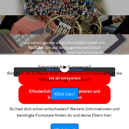
Sie sehen gerade einen Platzhalterinhalt von
YouTube
. Um auf den eigentlichen Inhalt
zuzugreifen, klicken Sie auf die Schaltfläche
unten. Bitte beachten Sie, dass dabei Daten an
Drittanbieter weitergegeben werden.
Schon bald dein Gymnasium?
Mehr Informationen
Bist du in der 4. Klasse einer Grundschule und überlegst, ob die
Inhalt entsperren
TMS das Richtige für dich ist?
Erforderlichen Service akzeptieren und
Klick hier!
Inhalte entsperren
Du hast dich schon entschieden? Weitere Informationen und
benötigte Formulare finden du und deine Eltern hier: