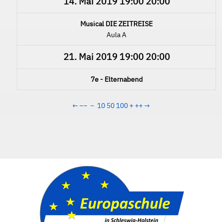
14. Mai 2019
19:00
20:00
Musical DIE ZEITREISE
Aula A
21. Mai 2019
19:00
20:00
7e - Elternabend
←
−−
−
10
50
100
+
++
→