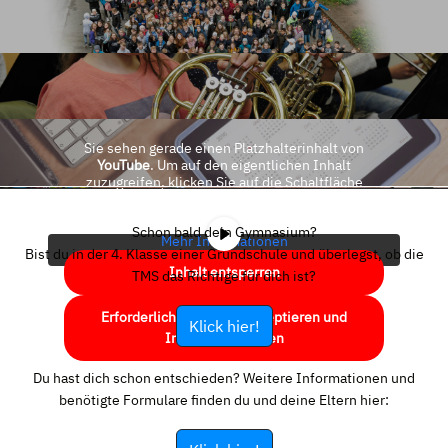
Sie sehen gerade einen Platzhalterinhalt von
YouTube
. Um auf den eigentlichen Inhalt
zuzugreifen, klicken Sie auf die Schaltfläche
unten. Bitte beachten Sie, dass dabei Daten an
Drittanbieter weitergegeben werden.
Schon bald dein Gymnasium?
Mehr Informationen
Bist du in der 4. Klasse einer Grundschule und überlegst, ob die
Inhalt entsperren
TMS das Richtige für dich ist?
Erforderlichen Service akzeptieren und
Klick hier!
Inhalte entsperren
Du hast dich schon entschieden? Weitere Informationen und
benötigte Formulare finden du und deine Eltern hier: