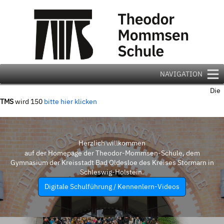
Zum
Inhalt
springen
NAVIGATION
Die
TMS
wird 150
bitte hier klicken
Herzlich willkommen
auf der Homepage der Theodor-Mommsen-Schule, dem
Gymnasium der Kreisstadt Bad Oldesloe des Kreises Stormarn in
Schleswig-Holstein.
Digitale Schulführung / Kennenlern-Videos