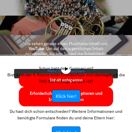
Sie sehen gerade einen Platzhalterinhalt von
YouTube
. Um auf den eigentlichen Inhalt
zuzugreifen, klicken Sie auf die Schaltfläche
unten. Bitte beachten Sie, dass dabei Daten an
Drittanbieter weitergegeben werden.
Schon bald dein Gymnasium?
Mehr Informationen
Bist du in der 4. Klasse einer Grundschule und überlegst, ob die
Inhalt entsperren
TMS das Richtige für dich ist?
Erforderlichen Service akzeptieren und
Klick hier!
Inhalte entsperren
Du hast dich schon entschieden? Weitere Informationen und
benötigte Formulare finden du und deine Eltern hier: