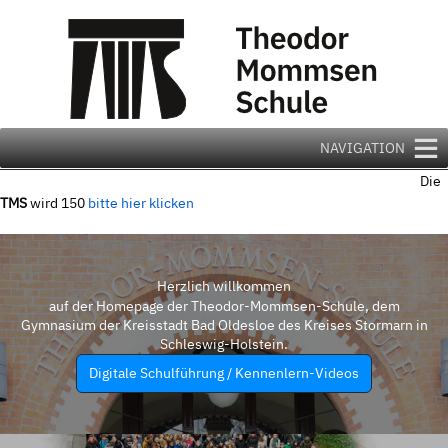
Zum
Inhalt
springen
NAVIGATION
Die
TMS
wird 150
bitte hier klicken
Herzlich willkommen
auf der Homepage der Theodor-Mommsen-Schule, dem
Gymnasium der Kreisstadt Bad Oldesloe des Kreises Stormarn in
Schleswig-Holstein.
Digitale Schulführung / Kennenlern-Videos