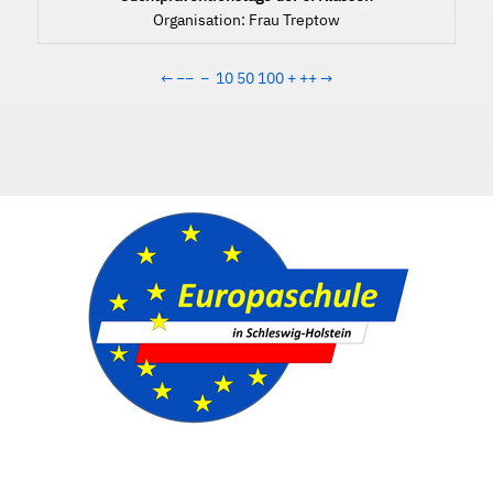
Organisation: Frau Treptow
←
−−
−
10
50
100
+
++
→