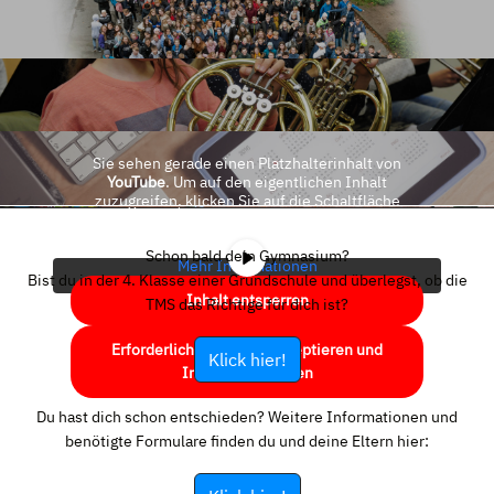
Sie sehen gerade einen Platzhalterinhalt von
YouTube
. Um auf den eigentlichen Inhalt
zuzugreifen, klicken Sie auf die Schaltfläche
unten. Bitte beachten Sie, dass dabei Daten an
Drittanbieter weitergegeben werden.
Schon bald dein Gymnasium?
Mehr Informationen
Bist du in der 4. Klasse einer Grundschule und überlegst, ob die
Inhalt entsperren
TMS das Richtige für dich ist?
Erforderlichen Service akzeptieren und
Klick hier!
Inhalte entsperren
Du hast dich schon entschieden? Weitere Informationen und
benötigte Formulare finden du und deine Eltern hier: