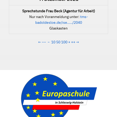
Sprechstunde Frau Beck (Agentur für Arbeit)
Nur nach Voranmeldung unter:
tms-
badoldesloe.de/ise...../2040
Glaskasten
←
−−
−
10
50
100
+
++
→