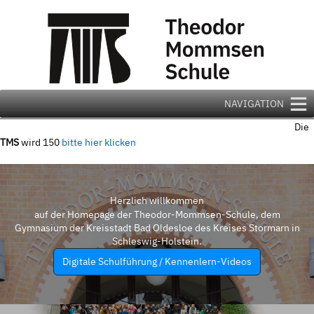
Zum
Inhalt
springen
NAVIGATION
Die
TMS
wird 150
bitte hier klicken
Herzlich willkommen
auf der Homepage der Theodor-Mommsen-Schule, dem
Gymnasium der Kreisstadt Bad Oldesloe des Kreises Stormarn in
Schleswig-Holstein.
Digitale Schulführung / Kennenlern-Videos