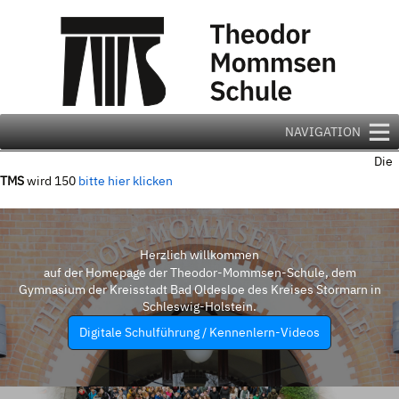
Zum
Inhalt
springen
NAVIGATION
Die
TMS
wird 150
bitte hier klicken
Herzlich willkommen
auf der Homepage der Theodor-Mommsen-Schule, dem
Gymnasium der Kreisstadt Bad Oldesloe des Kreises Stormarn in
Schleswig-Holstein.
Digitale Schulführung / Kennenlern-Videos