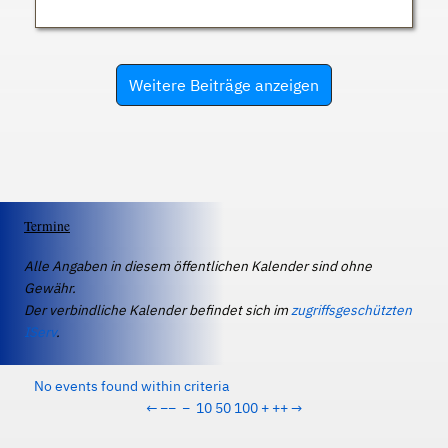
Weitere Beiträge anzeigen
Termine
Alle Angaben in diesem öffentlichen Kalender sind ohne
Gewähr.
Der verbindliche Kalender befindet sich im
zugriffsgeschützten
IServ
.
No events found within criteria
←
−−
−
10
50
100
+
++
→