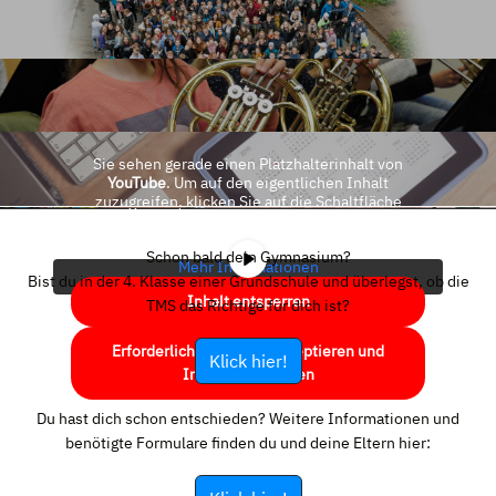
Sie sehen gerade einen Platzhalterinhalt von
YouTube
. Um auf den eigentlichen Inhalt
zuzugreifen, klicken Sie auf die Schaltfläche
unten. Bitte beachten Sie, dass dabei Daten an
Drittanbieter weitergegeben werden.
Schon bald dein Gymnasium?
Mehr Informationen
Bist du in der 4. Klasse einer Grundschule und überlegst, ob die
Inhalt entsperren
TMS das Richtige für dich ist?
Erforderlichen Service akzeptieren und
Klick hier!
Inhalte entsperren
Du hast dich schon entschieden? Weitere Informationen und
benötigte Formulare finden du und deine Eltern hier: