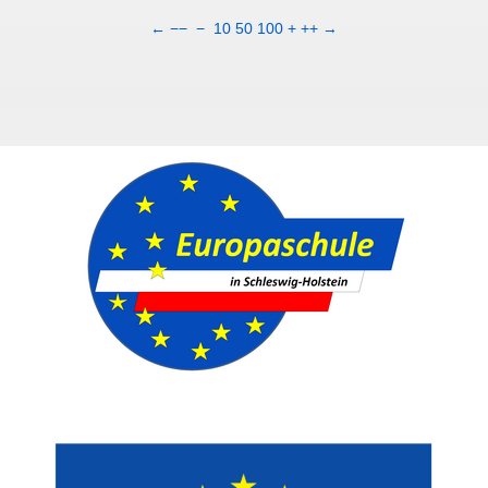
←
−−
−
10
50
100
+
++
→