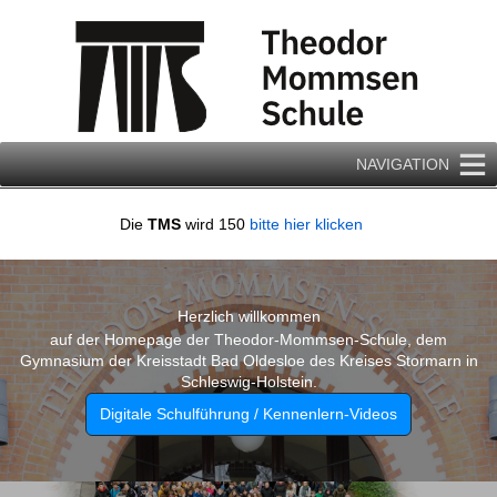
Zum
Inhalt
springen
NAVIGATION
Die
TMS
wird 150
bitte hier klicken
Herzlich willkommen
auf der Homepage der Theodor-Mommsen-Schule, dem
Gymnasium der Kreisstadt Bad Oldesloe des Kreises Stormarn in
Schleswig-Holstein.
Digitale Schulführung / Kennenlern-Videos