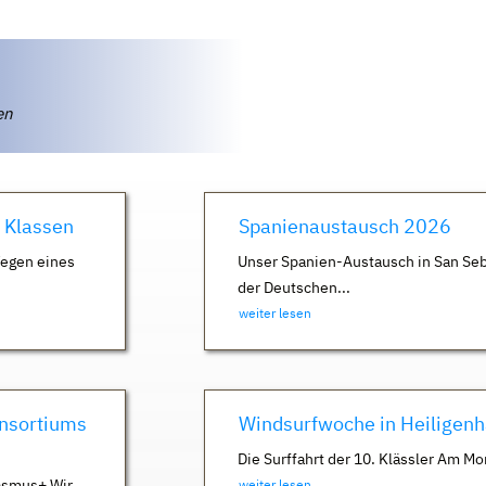
ten
. Klassen
Spanienaustausch 2026
Wegen eines
Unser Spanien-Austausch in San Seb
der Deutschen...
weiter lesen
nsortiums
Windsurfwoche in Heiligen
Die Surffahrt der 10. Klässler Am Mo
asmus+ Wir
weiter lesen