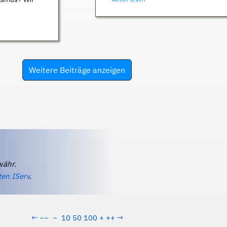
Weitere Beiträge anzeigen
währ.
ten IServ
.
←
−−
−
10
50
100
+
++
→