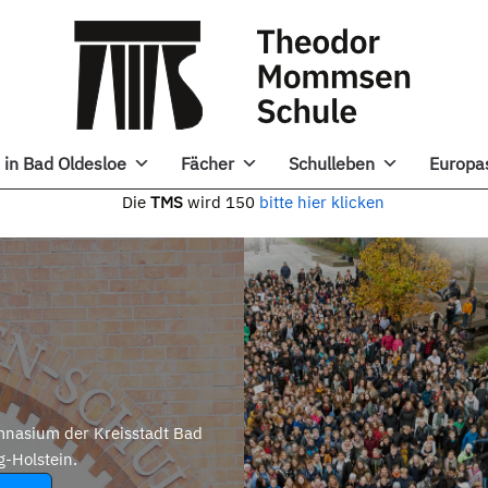
in Bad Oldesloe
Fächer
Schulleben
Europa
e
TMS
wird 150
bitte hier klicken
nasium der Kreisstadt Bad
g-Holstein.