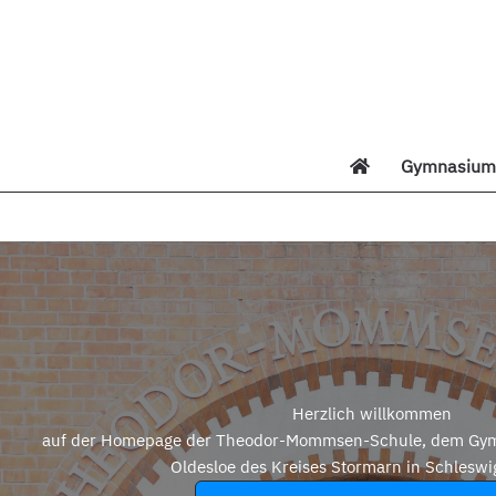
Zum
Inhalt
springen
Gymnasium 
Di
Herzlich willkommen
auf der Homepage der Theodor-Mommsen-Schule, dem Gym
Oldesloe des Kreises Stormarn in Schleswi