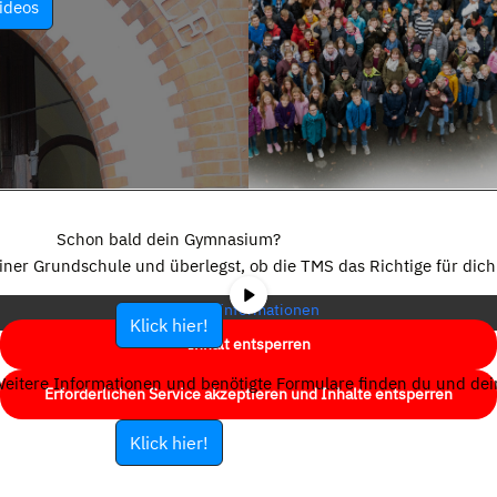
ideos
Sie sehen gerade einen Platzhalterinhalt von
YouTube
. Um auf den
eigentlichen Inhalt zuzugreifen, klicken Sie auf die Schaltfläche unten.
Schon bald dein Gymnasium?
Bitte beachten Sie, dass dabei Daten an Drittanbieter weitergegeben
einer Grundschule und überlegst, ob die TMS das Richtige für dich 
werden.
Mehr Informationen
Klick hier!
Inhalt entsperren
eitere Informationen und benötigte Formulare finden du und dein
Erforderlichen Service akzeptieren und Inhalte entsperren
Klick hier!