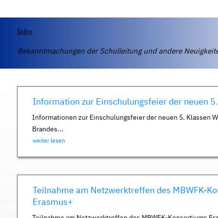
Infos
Bekanntmachungen der Schulleitung und andere Neuigkei
Information zur Einschulungsfeier der neuen 5
Informationen zur Einschulungsfeier der neuen 5. Klassen 
Brandes...
weiter lesen
Teilnahme am Netzwerktreffen des MBWFK-Ko
Erasmus+
Teilnahme am Netzwerktreffen des MBWFK-Konsortiums Er