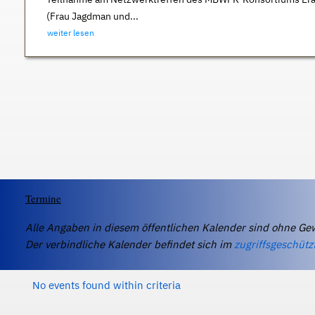
(Frau Jagdman und...
weiter lesen
Termine
Alle Angaben in diesem öffentlichen Kalender sind ohne Ge
Der verbindliche Kalender befindet sich im
zugriffsgeschütz
No events found within criteria