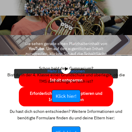
Sie sehen gerade einen Platzhalterinhalt von
YouTube
. Um auf den eigentlichen Inhalt
zuzugreifen, klicken Sie auf die Schaltfläche
unten. Bitte beachten Sie, dass dabei Daten an
Drittanbieter weitergegeben werden.
Schon bald dein Gymnasium?
Mehr Informationen
Bist du in der 4. Klasse einer Grundschule und überlegst, ob die
Inhalt entsperren
TMS das Richtige für dich ist?
Erforderlichen Service akzeptieren und
Klick hier!
Inhalte entsperren
Du hast dich schon entschieden? Weitere Informationen und
benötigte Formulare finden du und deine Eltern hier: