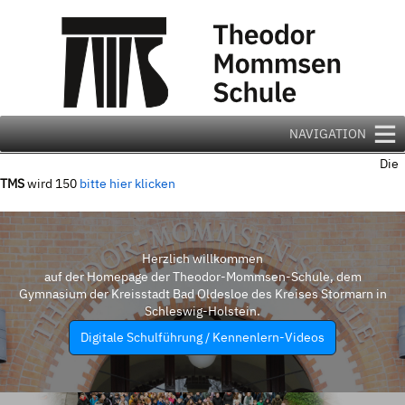
Zum
Inhalt
springen
NAVIGATION
Die
TMS
wird 150
bitte hier klicken
Herzlich willkommen
auf der Homepage der Theodor-Mommsen-Schule, dem
Gymnasium der Kreisstadt Bad Oldesloe des Kreises Stormarn in
Schleswig-Holstein.
Digitale Schulführung / Kennenlern-Videos