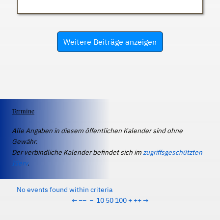
Weitere Beiträge anzeigen
Termine
Alle Angaben in diesem öffentlichen Kalender sind ohne
Gewähr.
Der verbindliche Kalender befindet sich im
zugriffsgeschützten
IServ
.
No events found within criteria
←
−−
−
10
50
100
+
++
→