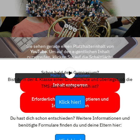
Sie sehen gerade einen Platzhalterinhalt von
YouTube
. Um auf den eigentlichen Inhalt
zuzugreifen, klicken Sie auf die Schaltfläche
unten. Bitte beachten Sie, dass dabei Daten an
Drittanbieter weitergegeben werden.
Schon bald dein Gymnasium?
Mehr Informationen
Bist du in der 4. Klasse einer Grundschule und überlegst, ob die
Inhalt entsperren
TMS das Richtige für dich ist?
Erforderlichen Service akzeptieren und
Klick hier!
Inhalte entsperren
Du hast dich schon entschieden? Weitere Informationen und
benötigte Formulare finden du und deine Eltern hier: