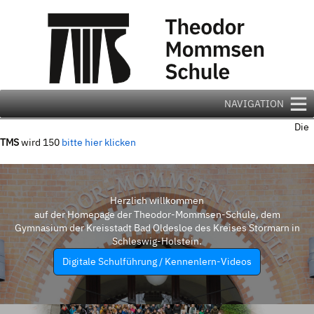
Zum
Inhalt
springen
NAVIGATION
Die
TMS
wird 150
bitte hier klicken
Herzlich willkommen
auf der Homepage der Theodor-Mommsen-Schule, dem
Gymnasium der Kreisstadt Bad Oldesloe des Kreises Stormarn in
Schleswig-Holstein.
Digitale Schulführung / Kennenlern-Videos