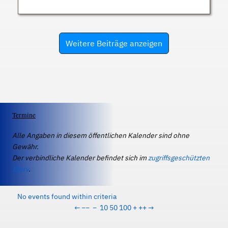
Weitere Beiträge anzeigen
Termine
Alle Angaben in diesem öffentlichen Kalender sind ohne
Gewähr.
Der verbindliche Kalender befindet sich im
zugriffsgeschützten
IServ
.
No events found within criteria
←
−−
−
10
50
100
+
++
→