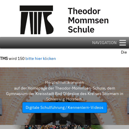
Zum
Inhalt
springen
NAVIGATION
Die
TMS
wird 150
bitte hier klicken
Herzlich willkommen
auf der Homepage der Theodor-Mommsen-Schule, dem
Gymnasium der Kreisstadt Bad Oldesloe des Kreises Stormarn in
Schleswig-Holstein.
Digitale Schulführung / Kennenlern-Videos