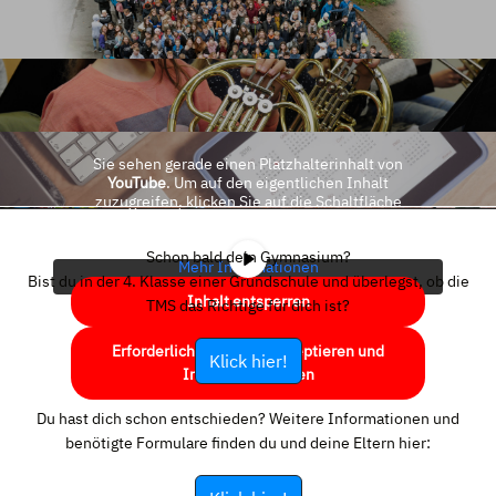
Sie sehen gerade einen Platzhalterinhalt von
YouTube
. Um auf den eigentlichen Inhalt
zuzugreifen, klicken Sie auf die Schaltfläche
unten. Bitte beachten Sie, dass dabei Daten an
Drittanbieter weitergegeben werden.
Schon bald dein Gymnasium?
Mehr Informationen
Bist du in der 4. Klasse einer Grundschule und überlegst, ob die
Inhalt entsperren
TMS das Richtige für dich ist?
Erforderlichen Service akzeptieren und
Klick hier!
Inhalte entsperren
Du hast dich schon entschieden? Weitere Informationen und
benötigte Formulare finden du und deine Eltern hier: