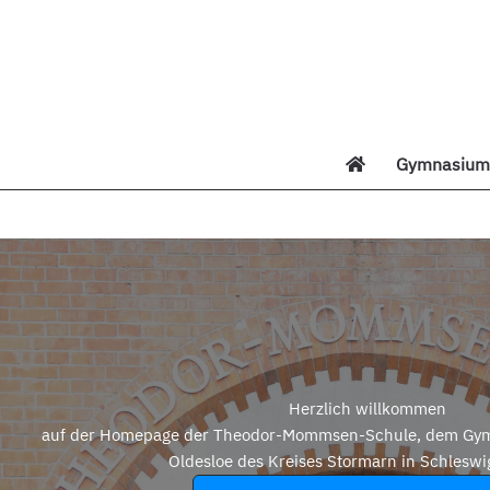
Zum
Inhalt
springen
Gymnasium 
Di
Herzlich willkommen
auf der Homepage der Theodor-Mommsen-Schule, dem Gym
Oldesloe des Kreises Stormarn in Schleswi