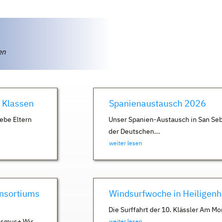
ten
. Klassen
Spanienaustausch 2026
ebe Eltern
Unser Spanien-Austausch in San Seb
der Deutschen...
weiter lesen
nsortiums
Windsurfwoche in Heiligen
Die Surffahrt der 10. Klässler Am Mo
asmus+ Wir
weiter lesen