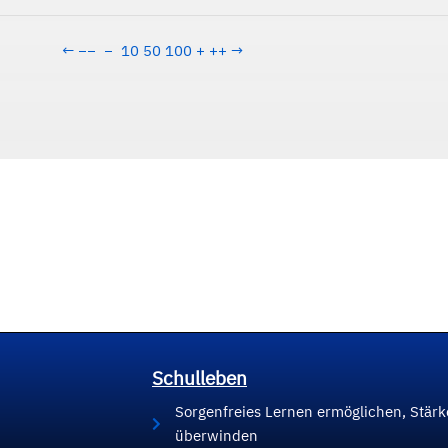
←
−−
−
10
50
100
+
++
→
Schulleben
Sorgenfreies Lernen ermöglichen, Stär
überwinden