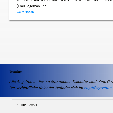
(Frau Jagdman und...
weiter lesen
Termine
Alle Angaben in diesem öffentlichen Kalender sind ohne Ge
Der verbindliche Kalender befindet sich im
zugriffsgeschütz
7. Juni 2021