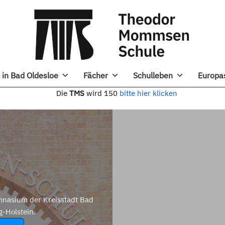
in Bad Oldesloe
Fächer
Schulleben
Europa
e
TMS
wird 150
bitte hier klicken
nasium der Kreisstadt Bad
g-Holstein.