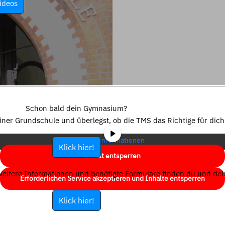
ideos
Sie sehen gerade einen Platzhalterinhalt von
YouTube
. Um auf den
eigentlichen Inhalt zuzugreifen, klicken Sie auf die Schaltfläche unten.
Schon bald dein Gymnasium?
Bitte beachten Sie, dass dabei Daten an Drittanbieter weitergegeben
einer Grundschule und überlegst, ob die TMS das Richtige für dich 
werden.
Mehr Informationen
Klick hier!
Inhalt entsperren
eitere Informationen und benötigte Formulare finden du und dein
Erforderlichen Service akzeptieren und Inhalte entsperren
Klick hier!