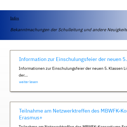
Infos
Bekanntmachungen der Schulleitung und andere Neuigkei
Information zur Einschulungsfeier der neuen 5
Informationen zur Einschulungsfeier der neuen 5. Klassen Li
der...
weiter lesen
Teilnahme am Netzwerktreffen des MBWFK-Ko
Erasmus+
Teilnahme am Netzwerktreffen des MBWFK-Konsortiums Er