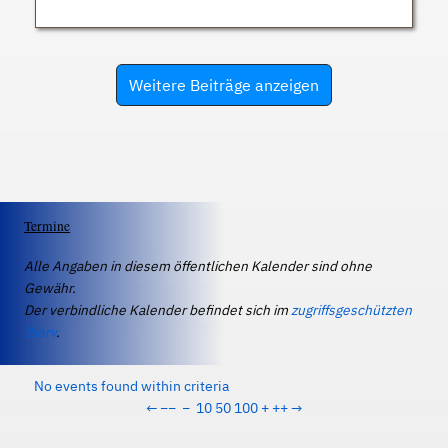
Weitere Beiträge anzeigen
Termine
Alle Angaben in diesem öffentlichen Kalender sind ohne
Gewähr.
Der verbindliche Kalender befindet sich im
zugriffsgeschützten
IServ
.
No events found within criteria
←
−−
−
10
50
100
+
++
→