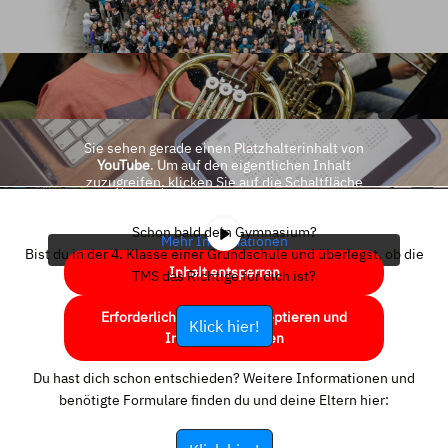
Sie sehen gerade einen Platzhalterinhalt von
YouTube
. Um auf den eigentlichen Inhalt
zuzugreifen, klicken Sie auf die Schaltfläche
unten. Bitte beachten Sie, dass dabei Daten an
Drittanbieter weitergegeben werden.
Schon bald dein Gymnasium?
Mehr Informationen
Bist du in der 4. Klasse einer Grundschule und überlegst, ob die
Inhalt entsperren
TMS das Richtige für dich ist?
Erforderlichen Service akzeptieren und
Klick hier!
Inhalte entsperren
Du hast dich schon entschieden? Weitere Informationen und
benötigte Formulare finden du und deine Eltern hier: