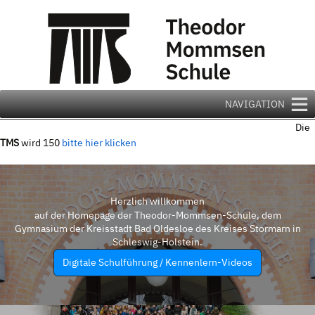
Zum
Inhalt
springen
NAVIGATION
Die
TMS
wird 150
bitte hier klicken
Herzlich willkommen
auf der Homepage der Theodor-Mommsen-Schule, dem
Gymnasium der Kreisstadt Bad Oldesloe des Kreises Stormarn in
Schleswig-Holstein.
Digitale Schulführung / Kennenlern-Videos