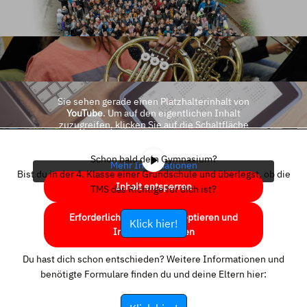
Sie sehen gerade einen Platzhalterinhalt von
YouTube
. Um auf den eigentlichen Inhalt
zuzugreifen, klicken Sie auf die Schaltfläche
unten. Bitte beachten Sie, dass dabei Daten an
Drittanbieter weitergegeben werden.
Schon bald dein Gymnasium?
Mehr Informationen
Bist du in der 4. Klasse einer Grundschule und überlegst, ob die
Inhalt entsperren
TMS das Richtige für dich ist?
Erforderlichen Service akzeptieren und
Klick hier!
Inhalte entsperren
Du hast dich schon entschieden? Weitere Informationen und
benötigte Formulare finden du und deine Eltern hier: