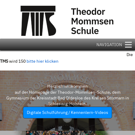
Zum
Inhalt
springen
NAVIGATION
Die
TMS
wird 150
bitte hier klicken
Herzlich willkommen
auf der Homepage der Theodor-Mommsen-Schule, dem
Gymnasium der Kreisstadt Bad Oldesloe des Kreises Stormarn in
Schleswig-Holstein.
Digitale Schulführung / Kennenlern-Videos