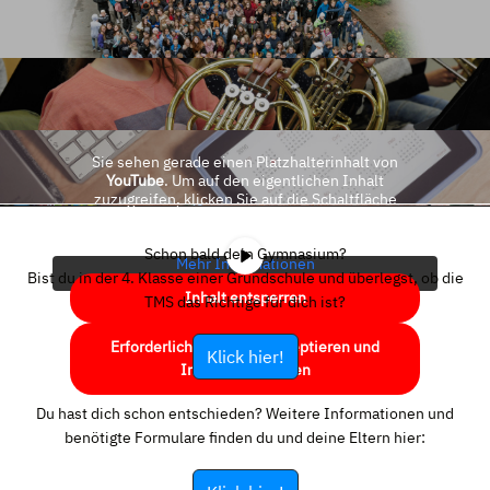
Sie sehen gerade einen Platzhalterinhalt von
YouTube
. Um auf den eigentlichen Inhalt
zuzugreifen, klicken Sie auf die Schaltfläche
unten. Bitte beachten Sie, dass dabei Daten an
Drittanbieter weitergegeben werden.
Schon bald dein Gymnasium?
Mehr Informationen
Bist du in der 4. Klasse einer Grundschule und überlegst, ob die
Inhalt entsperren
TMS das Richtige für dich ist?
Erforderlichen Service akzeptieren und
Klick hier!
Inhalte entsperren
Du hast dich schon entschieden? Weitere Informationen und
benötigte Formulare finden du und deine Eltern hier: