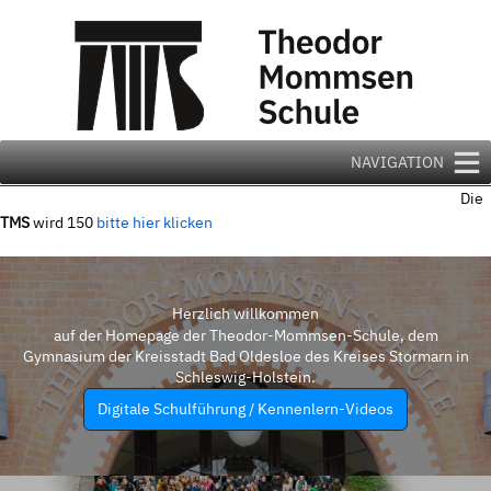
Zum
Inhalt
springen
NAVIGATION
Die
TMS
wird 150
bitte hier klicken
Herzlich willkommen
auf der Homepage der Theodor-Mommsen-Schule, dem
Gymnasium der Kreisstadt Bad Oldesloe des Kreises Stormarn in
Schleswig-Holstein.
Digitale Schulführung / Kennenlern-Videos