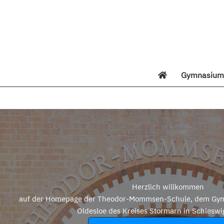
Zum
Inhalt
springen
Gymnasium 
Di
Herzlich willkommen
auf der Homepage der Theodor-Mommsen-Schule, dem Gym
Oldesloe des Kreises Stormarn in Schleswi