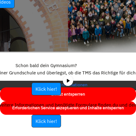
ideos
Sie sehen gerade einen Platzhalterinhalt von
YouTube
. Um auf den
eigentlichen Inhalt zuzugreifen, klicken Sie auf die Schaltfläche unten.
Schon bald dein Gymnasium?
Bitte beachten Sie, dass dabei Daten an Drittanbieter weitergegeben
einer Grundschule und überlegst, ob die TMS das Richtige für dich 
werden.
Mehr Informationen
Klick hier!
Inhalt entsperren
eitere Informationen und benötigte Formulare finden du und dein
Erforderlichen Service akzeptieren und Inhalte entsperren
Klick hier!