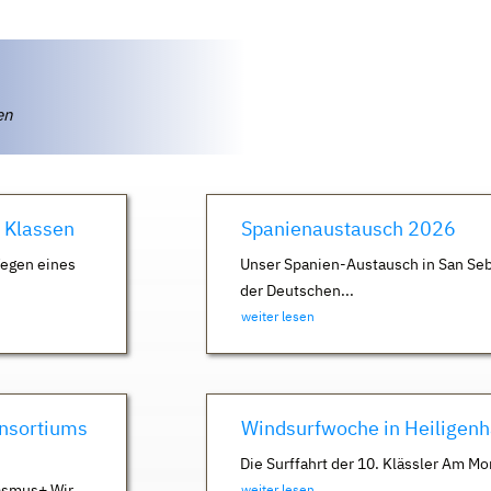
ten
. Klassen
Spanienaustausch 2026
Wegen eines
Unser Spanien-Austausch in San Seb
der Deutschen...
weiter lesen
nsortiums
Windsurfwoche in Heiligen
Die Surffahrt der 10. Klässler Am Mo
asmus+ Wir
weiter lesen