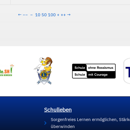
←
−−
−
10
50
100
+
++
→
Schulleben
Sorgenfreies Lernen ermöglichen, Stär
überwinden