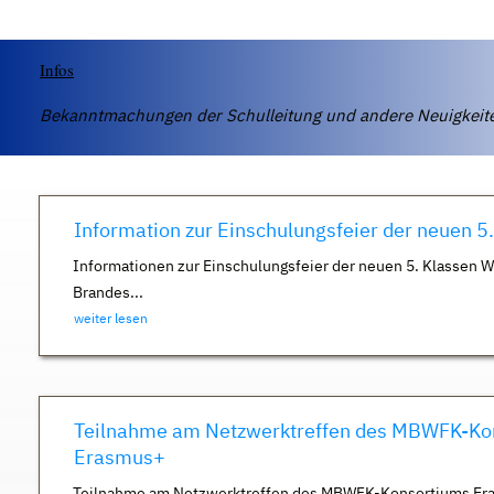
Infos
Bekanntmachungen der Schulleitung und andere Neuigkei
Information zur Einschulungsfeier der neuen 5
Informationen zur Einschulungsfeier der neuen 5. Klassen 
Brandes...
weiter lesen
Teilnahme am Netzwerktreffen des MBWFK-Ko
Erasmus+
Teilnahme am Netzwerktreffen des MBWFK-Konsortiums Er