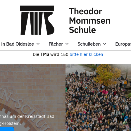
in Bad Oldesloe
Fächer
Schulleben
Europa
e
TMS
wird 150
bitte hier klicken
nasium der Kreisstadt Bad
g-Holstein.