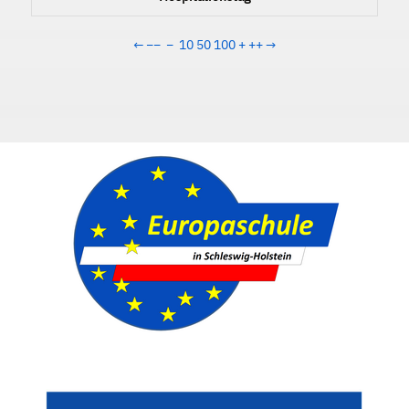
←
−−
−
10
50
100
+
++
→