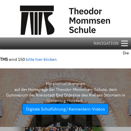
Zum
Inhalt
springen
NAVIGATION
Die
TMS
wird 150
bitte hier klicken
Herzlich willkommen
auf der Homepage der Theodor-Mommsen-Schule, dem
Gymnasium der Kreisstadt Bad Oldesloe des Kreises Stormarn in
Schleswig-Holstein.
Digitale Schulführung / Kennenlern-Videos