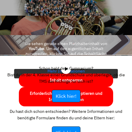
Sie sehen gerade einen Platzhalterinhalt von
YouTube
. Um auf den eigentlichen Inhalt
zuzugreifen, klicken Sie auf die Schaltfläche
unten. Bitte beachten Sie, dass dabei Daten an
Drittanbieter weitergegeben werden.
Schon bald dein Gymnasium?
Mehr Informationen
Bist du in der 4. Klasse einer Grundschule und überlegst, ob die
Inhalt entsperren
TMS das Richtige für dich ist?
Erforderlichen Service akzeptieren und
Klick hier!
Inhalte entsperren
Du hast dich schon entschieden? Weitere Informationen und
benötigte Formulare finden du und deine Eltern hier: