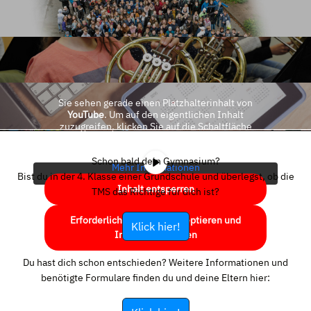
Sie sehen gerade einen Platzhalterinhalt von
YouTube
. Um auf den eigentlichen Inhalt
zuzugreifen, klicken Sie auf die Schaltfläche
unten. Bitte beachten Sie, dass dabei Daten an
Drittanbieter weitergegeben werden.
Schon bald dein Gymnasium?
Mehr Informationen
Bist du in der 4. Klasse einer Grundschule und überlegst, ob die
Inhalt entsperren
TMS das Richtige für dich ist?
Erforderlichen Service akzeptieren und
Klick hier!
Inhalte entsperren
Du hast dich schon entschieden? Weitere Informationen und
benötigte Formulare finden du und deine Eltern hier: