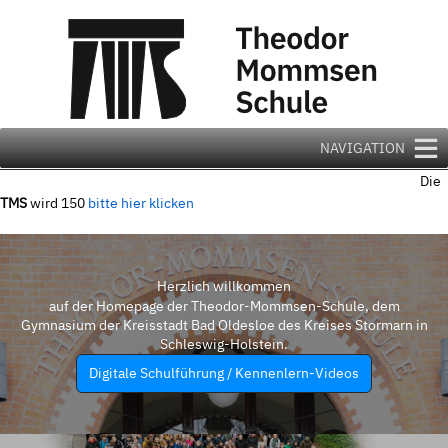
Zum
Inhalt
springen
NAVIGATION
Die
TMS
wird 150
bitte hier klicken
Herzlich willkommen
auf der Homepage der Theodor-Mommsen-Schule, dem
Gymnasium der Kreisstadt Bad Oldesloe des Kreises Stormarn in
Schleswig-Holstein.
Digitale Schulführung / Kennenlern-Videos