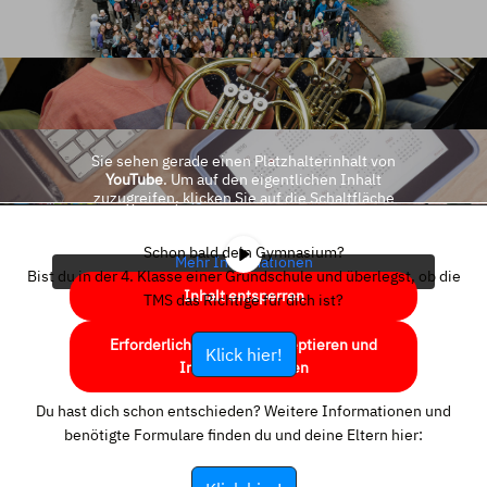
Sie sehen gerade einen Platzhalterinhalt von
YouTube
. Um auf den eigentlichen Inhalt
zuzugreifen, klicken Sie auf die Schaltfläche
unten. Bitte beachten Sie, dass dabei Daten an
Drittanbieter weitergegeben werden.
Schon bald dein Gymnasium?
Mehr Informationen
Bist du in der 4. Klasse einer Grundschule und überlegst, ob die
Inhalt entsperren
TMS das Richtige für dich ist?
Erforderlichen Service akzeptieren und
Klick hier!
Inhalte entsperren
Du hast dich schon entschieden? Weitere Informationen und
benötigte Formulare finden du und deine Eltern hier: