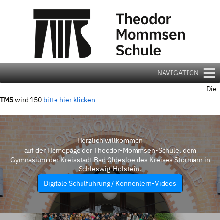
Zum
Inhalt
springen
NAVIGATION
Die
TMS
wird 150
bitte hier klicken
Herzlich willkommen
auf der Homepage der Theodor-Mommsen-Schule, dem
Gymnasium der Kreisstadt Bad Oldesloe des Kreises Stormarn in
Schleswig-Holstein.
Digitale Schulführung / Kennenlern-Videos