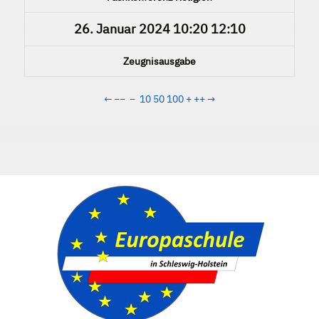
26. Januar 2024
10:20
12:10
Zeugnisausgabe
←
−−
−
10
50
100
+
++
→