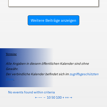
Weitere Beiträge anzeigen
Termine
Alle Angaben in diesem öffentlichen Kalender sind ohne
Gewähr.
Der verbindliche Kalender befindet sich im
zugriffsgeschützten
IServ
.
No events found within criteria
←
−−
−
10
50
100
+
++
→