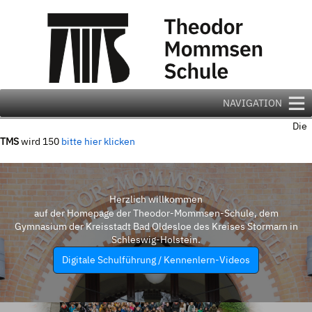
Zum
Inhalt
springen
NAVIGATION
Die
TMS
wird 150
bitte hier klicken
Herzlich willkommen
auf der Homepage der Theodor-Mommsen-Schule, dem
Gymnasium der Kreisstadt Bad Oldesloe des Kreises Stormarn in
Schleswig-Holstein.
Digitale Schulführung / Kennenlern-Videos