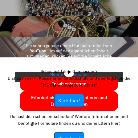
Sie sehen gerade einen Platzhalterinhalt von
YouTube
. Um auf den eigentlichen Inhalt
zuzugreifen, klicken Sie auf die Schaltfläche
unten. Bitte beachten Sie, dass dabei Daten an
Drittanbieter weitergegeben werden.
Schon bald dein Gymnasium?
Mehr Informationen
Bist du in der 4. Klasse einer Grundschule und überlegst, ob die
Inhalt entsperren
TMS das Richtige für dich ist?
Erforderlichen Service akzeptieren und
Klick hier!
Inhalte entsperren
Du hast dich schon entschieden? Weitere Informationen und
benötigte Formulare finden du und deine Eltern hier: