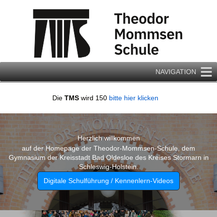
Zum
Inhalt
springen
NAVIGATION
Die
TMS
wird 150
bitte hier klicken
Herzlich willkommen
auf der Homepage der Theodor-Mommsen-Schule, dem
Gymnasium der Kreisstadt Bad Oldesloe des Kreises Stormarn in
Schleswig-Holstein.
Digitale Schulführung / Kennenlern-Videos