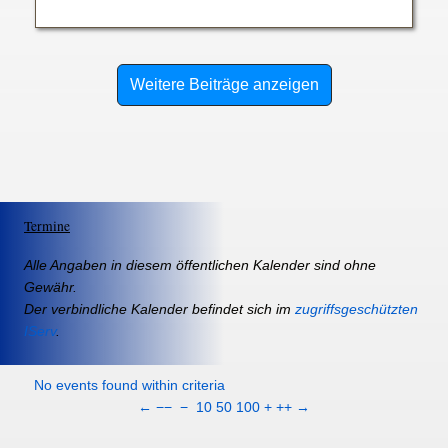
Weitere Beiträge anzeigen
Termine
Alle Angaben in diesem öffentlichen Kalender sind ohne
Gewähr.
Der verbindliche Kalender befindet sich im
zugriffsgeschützten
IServ
.
No events found within criteria
←
−−
−
10
50
100
+
++
→