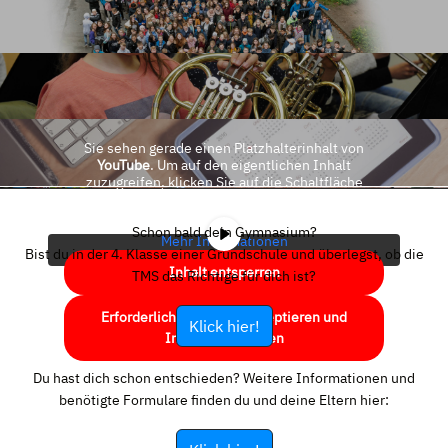
Sie sehen gerade einen Platzhalterinhalt von
YouTube
. Um auf den eigentlichen Inhalt
zuzugreifen, klicken Sie auf die Schaltfläche
unten. Bitte beachten Sie, dass dabei Daten an
Drittanbieter weitergegeben werden.
Schon bald dein Gymnasium?
Mehr Informationen
Bist du in der 4. Klasse einer Grundschule und überlegst, ob die
Inhalt entsperren
TMS das Richtige für dich ist?
Erforderlichen Service akzeptieren und
Klick hier!
Inhalte entsperren
Du hast dich schon entschieden? Weitere Informationen und
benötigte Formulare finden du und deine Eltern hier: