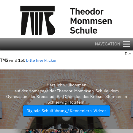
Zum
Inhalt
springen
NAVIGATION
Die
TMS
wird 150
bitte hier klicken
Herzlich willkommen
auf der Homepage der Theodor-Mommsen-Schule, dem
Gymnasium der Kreisstadt Bad Oldesloe des Kreises Stormarn in
Schleswig-Holstein.
Digitale Schulführung / Kennenlern-Videos