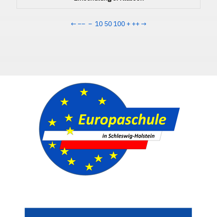
←
−−
−
10
50
100
+
++
→