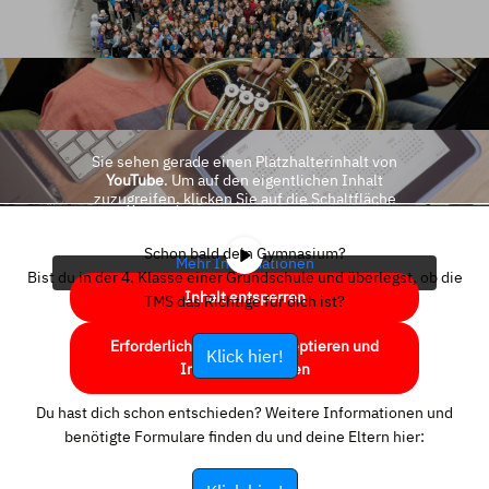
Sie sehen gerade einen Platzhalterinhalt von
YouTube
. Um auf den eigentlichen Inhalt
zuzugreifen, klicken Sie auf die Schaltfläche
unten. Bitte beachten Sie, dass dabei Daten an
Drittanbieter weitergegeben werden.
Schon bald dein Gymnasium?
Mehr Informationen
Bist du in der 4. Klasse einer Grundschule und überlegst, ob die
Inhalt entsperren
TMS das Richtige für dich ist?
Erforderlichen Service akzeptieren und
Klick hier!
Inhalte entsperren
Du hast dich schon entschieden? Weitere Informationen und
benötigte Formulare finden du und deine Eltern hier: