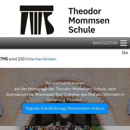
Zum
Inhalt
springen
NAVIGATION
Die
TMS
wird 150
bitte hier klicken
Herzlich willkommen
auf der Homepage der Theodor-Mommsen-Schule, dem
Gymnasium der Kreisstadt Bad Oldesloe des Kreises Stormarn in
Schleswig-Holstein.
Digitale Schulführung / Kennenlern-Videos