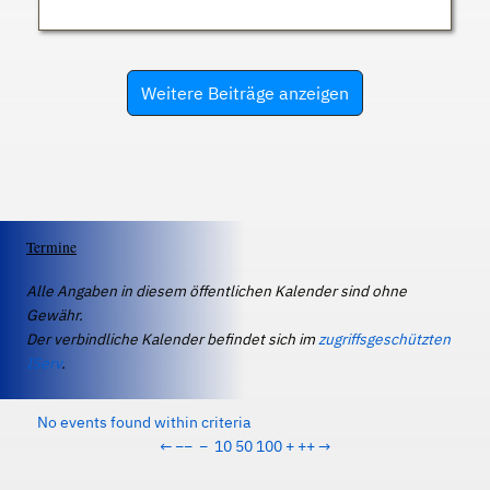
Weitere Beiträge anzeigen
Termine
Alle Angaben in diesem öffentlichen Kalender sind ohne
Gewähr.
Der verbindliche Kalender befindet sich im
zugriffsgeschützten
IServ
.
No events found within criteria
←
−−
−
10
50
100
+
++
→