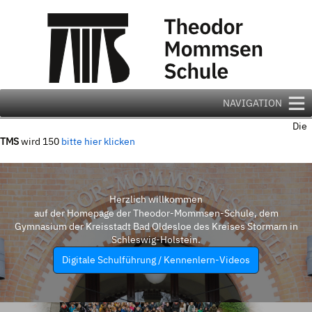
Zum
Inhalt
springen
NAVIGATION
Die
TMS
wird 150
bitte hier klicken
Herzlich willkommen
auf der Homepage der Theodor-Mommsen-Schule, dem
Gymnasium der Kreisstadt Bad Oldesloe des Kreises Stormarn in
Schleswig-Holstein.
Digitale Schulführung / Kennenlern-Videos