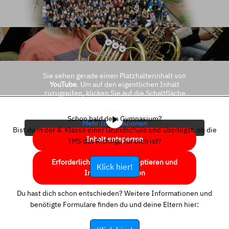
Sie sehen gerade einen Platzhalterinhalt von
YouTube
. Um auf den eigentlichen Inhalt
zuzugreifen, klicken Sie auf die Schaltfläche
unten. Bitte beachten Sie, dass dabei Daten an
Drittanbieter weitergegeben werden.
Schon bald dein Gymnasium?
Mehr Informationen
Bist du in der 4. Klasse einer Grundschule und überlegst, ob die
Inhalt entsperren
TMS das Richtige für dich ist?
Erforderlichen Service akzeptieren und
Klick hier!
Inhalte entsperren
Du hast dich schon entschieden? Weitere Informationen und
benötigte Formulare finden du und deine Eltern hier: