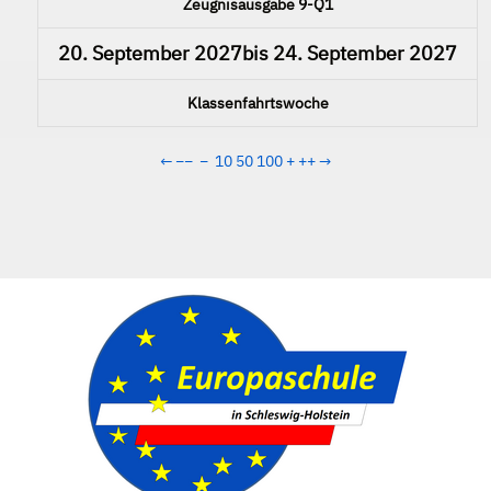
Zeugnisausgabe 9-Q1
20. September 2027
bis
24. September 2027
Klassenfahrtswoche
←
−−
−
10
50
100
+
++
→