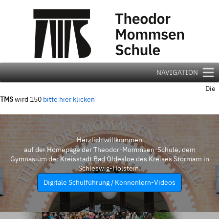
Zum
Inhalt
springen
NAVIGATION
Die
TMS
wird 150
bitte hier klicken
Herzlich willkommen
auf der Homepage der Theodor-Mommsen-Schule, dem
Gymnasium der Kreisstadt Bad Oldesloe des Kreises Stormarn in
Schleswig-Holstein.
Digitale Schulführung / Kennenlern-Videos