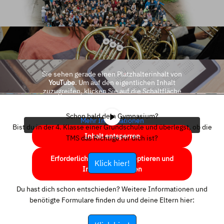
Sie sehen gerade einen Platzhalterinhalt von
YouTube
. Um auf den eigentlichen Inhalt
zuzugreifen, klicken Sie auf die Schaltfläche
unten. Bitte beachten Sie, dass dabei Daten an
Drittanbieter weitergegeben werden.
Schon bald dein Gymnasium?
Mehr Informationen
Bist du in der 4. Klasse einer Grundschule und überlegst, ob die
Inhalt entsperren
TMS das Richtige für dich ist?
Erforderlichen Service akzeptieren und
Klick hier!
Inhalte entsperren
Du hast dich schon entschieden? Weitere Informationen und
benötigte Formulare finden du und deine Eltern hier: