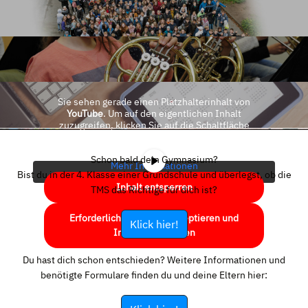
Sie sehen gerade einen Platzhalterinhalt von
YouTube
. Um auf den eigentlichen Inhalt
zuzugreifen, klicken Sie auf die Schaltfläche
unten. Bitte beachten Sie, dass dabei Daten an
Drittanbieter weitergegeben werden.
Schon bald dein Gymnasium?
Mehr Informationen
Bist du in der 4. Klasse einer Grundschule und überlegst, ob die
Inhalt entsperren
TMS das Richtige für dich ist?
Erforderlichen Service akzeptieren und
Klick hier!
Inhalte entsperren
Du hast dich schon entschieden? Weitere Informationen und
benötigte Formulare finden du und deine Eltern hier: