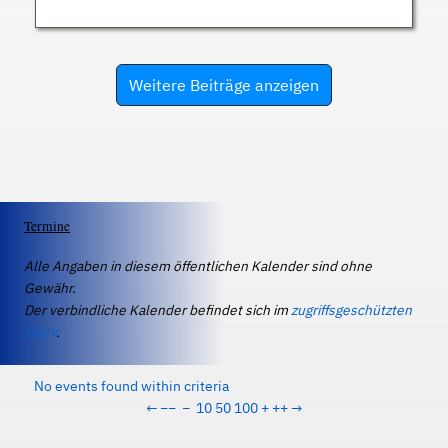
Weitere Beiträge anzeigen
Termine
Alle Angaben in diesem öffentlichen Kalender sind ohne
Gewähr.
Der verbindliche Kalender befindet sich im
zugriffsgeschützten
IServ
.
No events found within criteria
←
−−
−
10
50
100
+
++
→