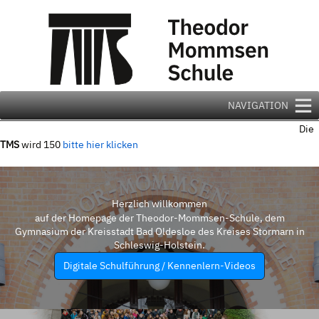
Zum
Inhalt
springen
NAVIGATION
Die
TMS
wird 150
bitte hier klicken
Herzlich willkommen
auf der Homepage der Theodor-Mommsen-Schule, dem
Gymnasium der Kreisstadt Bad Oldesloe des Kreises Stormarn in
Schleswig-Holstein.
Digitale Schulführung / Kennenlern-Videos