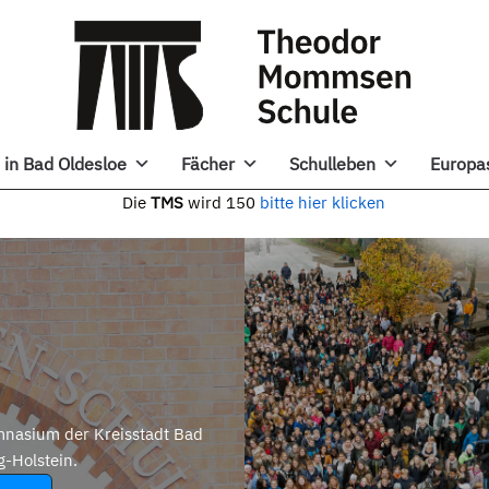
in Bad Oldesloe
Fächer
Schulleben
Europa
e
TMS
wird 150
bitte hier klicken
nasium der Kreisstadt Bad
g-Holstein.