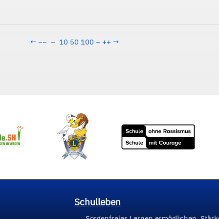
←
−−
−
10
50
100
+
++
→
Schulleben
Sorgenfreies Lernen ermöglichen, Stär