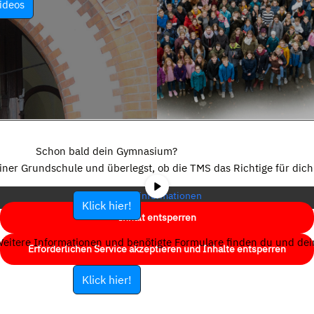
ideos
Sie sehen gerade einen Platzhalterinhalt von
YouTube
. Um auf den
eigentlichen Inhalt zuzugreifen, klicken Sie auf die Schaltfläche unten.
Schon bald dein Gymnasium?
Bitte beachten Sie, dass dabei Daten an Drittanbieter weitergegeben
einer Grundschule und überlegst, ob die TMS das Richtige für dich 
werden.
Mehr Informationen
Klick hier!
Inhalt entsperren
eitere Informationen und benötigte Formulare finden du und dein
Erforderlichen Service akzeptieren und Inhalte entsperren
Klick hier!