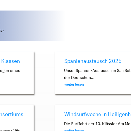
ten
. Klassen
Spanienaustausch 2026
Wegen eines
Unser Spanien-Austausch in San Seb
der Deutschen...
weiter lesen
nsortiums
Windsurfwoche in Heiligen
Die Surffahrt der 10. Klässler Am Mo
asmus+ Wir
weiter lesen