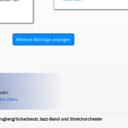
Weitere Beiträge anzeigen
währ.
ten IServ
.
ingberg/Scharbeutz Jazz-Band und Streichorchester