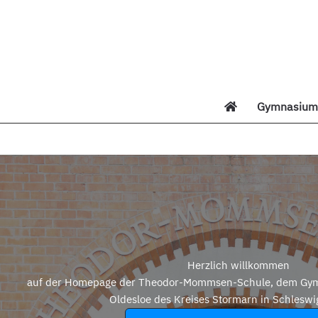
Zum
Inhalt
springen
Gymnasium 
Di
Herzlich willkommen
auf der Homepage der Theodor-Mommsen-Schule, dem Gym
Oldesloe des Kreises Stormarn in Schleswi