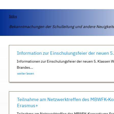
Infos
Bekanntmachungen der Schulleitung und andere Neuigkei
Information zur Einschulungsfeier der neuen 5
Informationen zur Einschulungsfeier der neuen 5. Klassen 
Brandes...
weiter lesen
Teilnahme am Netzwerktreffen des MBWFK-Ko
Erasmus+
Teilnahme am Netzwerktreffen des MBWFK-Konsortiums Er