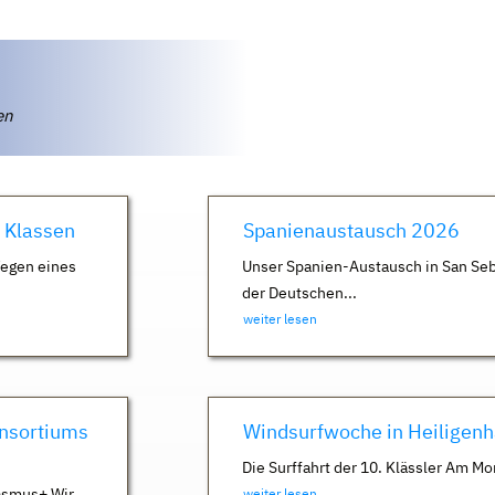
ten
. Klassen
Spanienaustausch 2026
Wegen eines
Unser Spanien-Austausch in San Seb
der Deutschen...
weiter lesen
nsortiums
Windsurfwoche in Heiligen
Die Surffahrt der 10. Klässler Am Mo
asmus+ Wir
weiter lesen