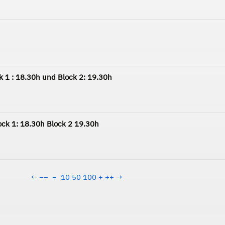
k 1 : 18.30h und Block 2: 19.30h
ock 1: 18.30h Block 2 19.30h
←
−−
−
10
50
100
+
++
→