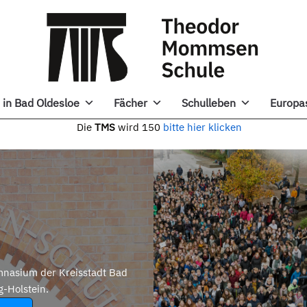
in Bad Oldesloe
Fächer
Schulleben
Europa
e
TMS
wird 150
bitte hier klicken
nasium der Kreisstadt Bad
g-Holstein.