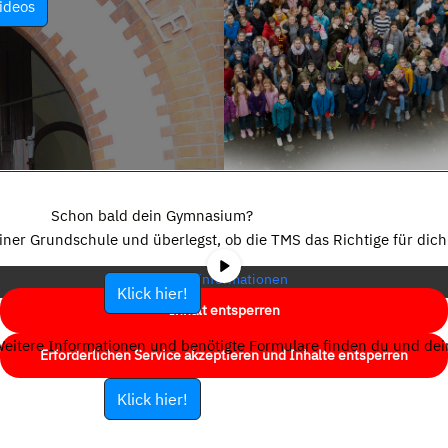
ideos
Sie sehen gerade einen Platzhalterinhalt von
YouTube
. Um auf den
eigentlichen Inhalt zuzugreifen, klicken Sie auf die Schaltfläche unten.
Schon bald dein Gymnasium?
Bitte beachten Sie, dass dabei Daten an Drittanbieter weitergegeben
einer Grundschule und überlegst, ob die TMS das Richtige für dich 
werden.
Mehr Informationen
Klick hier!
Inhalt entsperren
eitere Informationen und benötigte Formulare finden du und dein
Erforderlichen Service akzeptieren und Inhalte entsperren
Klick hier!