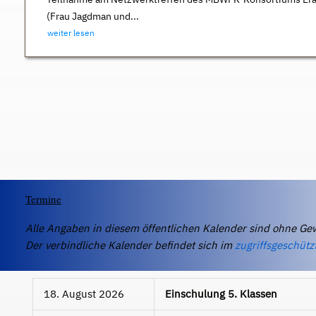
(Frau Jagdman und...
weiter lesen
Termine
Alle Angaben in diesem öffentlichen Kalender sind ohne Ge
Der verbindliche Kalender befindet sich im
zugriffsgeschütz
18. August 2026
Einschulung 5. Klassen