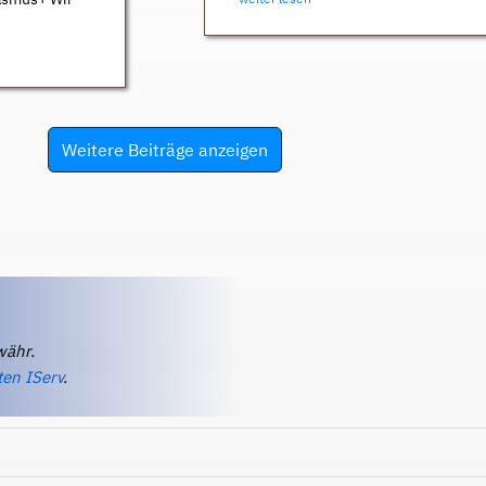
Weitere Beiträge anzeigen
währ.
ten IServ
.