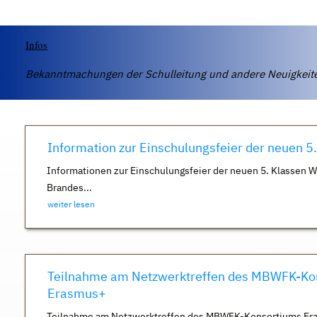
Infos
Bekanntmachungen der Schulleitung und andere Neuigkei
Information zur Einschulungsfeier der neuen 5
Informationen zur Einschulungsfeier der neuen 5. Klassen 
Brandes...
weiter lesen
Teilnahme am Netzwerktreffen des MBWFK-Ko
Erasmus+
Teilnahme am Netzwerktreffen des MBWFK-Konsortiums Er