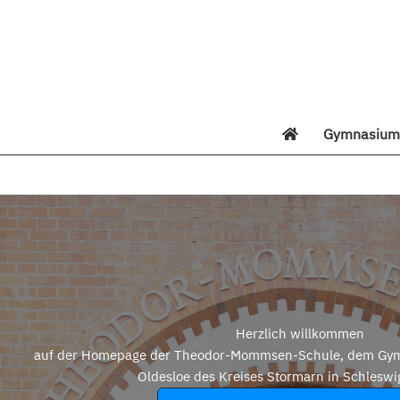
Zum
Inhalt
springen
Gymnasium 
Di
Herzlich willkommen
auf der Homepage der Theodor-Mommsen-Schule, dem Gym
Oldesloe des Kreises Stormarn in Schleswi