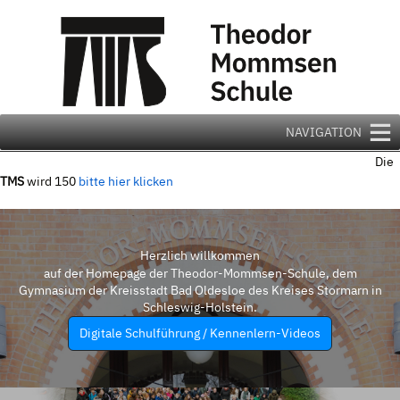
Zum
Inhalt
springen
NAVIGATION
Die
TMS
wird 150
bitte hier klicken
Herzlich willkommen
auf der Homepage der Theodor-Mommsen-Schule, dem
Gymnasium der Kreisstadt Bad Oldesloe des Kreises Stormarn in
Schleswig-Holstein.
Digitale Schulführung / Kennenlern-Videos