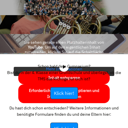
Sie sehen gerade einen Platzhalterinhalt von
YouTube
. Um auf den eigentlichen Inhalt
zuzugreifen, klicken Sie auf die Schaltfläche
unten. Bitte beachten Sie, dass dabei Daten an
Drittanbieter weitergegeben werden.
Schon bald dein Gymnasium?
Mehr Informationen
Bist du in der 4. Klasse einer Grundschule und überlegst, ob die
Inhalt entsperren
TMS das Richtige für dich ist?
Erforderlichen Service akzeptieren und
Klick hier!
Inhalte entsperren
Du hast dich schon entschieden? Weitere Informationen und
benötigte Formulare finden du und deine Eltern hier: