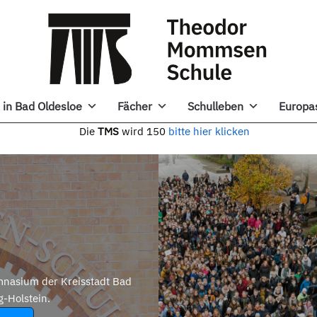
in Bad Oldesloe
Fächer
Schulleben
Europa
e
TMS
wird 150
bitte hier klicken
nasium der Kreisstadt Bad
g-Holstein.