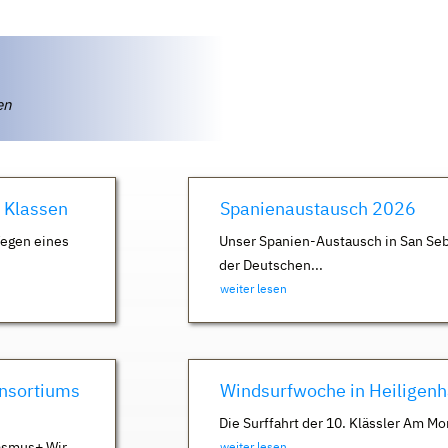
ten
. Klassen
Spanienaustausch 2026
Wegen eines
Unser Spanien-Austausch in San Seb
der Deutschen...
weiter lesen
nsortiums
Windsurfwoche in Heiligen
Die Surffahrt der 10. Klässler Am Mo
asmus+ Wir
weiter lesen