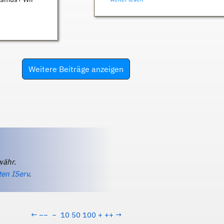
Weitere Beiträge anzeigen
währ.
ten IServ
.
←
−−
−
10
50
100
+
++
→