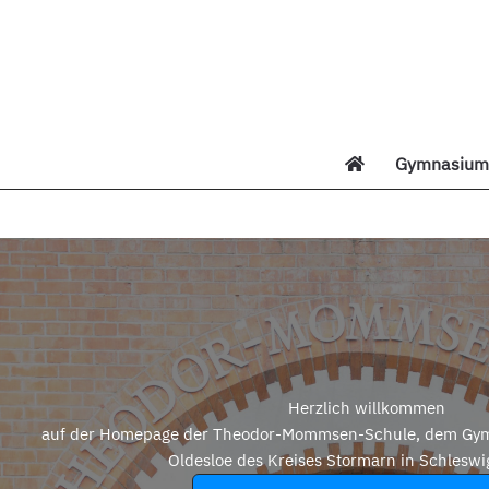
Zum
Inhalt
springen
Gymnasium 
Di
Herzlich willkommen
auf der Homepage der Theodor-Mommsen-Schule, dem Gym
Oldesloe des Kreises Stormarn in Schleswi