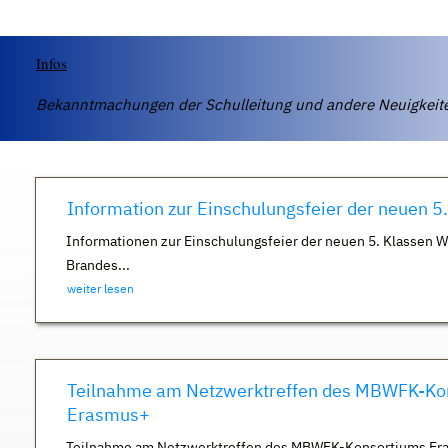
Infos
Bekanntmachungen der Schulleitung und andere Neuigkei
Information zur Einschulungsfeier der neuen 5
Informationen zur Einschulungsfeier der neuen 5. Klassen 
Brandes...
weiter lesen
Teilnahme am Netzwerktreffen des MBWFK-Ko
Erasmus+
Teilnahme am Netzwerktreffen des MBWFK-Konsortiums Er