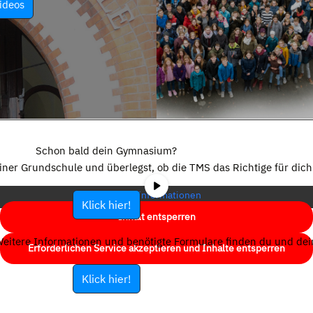
ideos
Sie sehen gerade einen Platzhalterinhalt von
YouTube
. Um auf den
eigentlichen Inhalt zuzugreifen, klicken Sie auf die Schaltfläche unten.
Schon bald dein Gymnasium?
Bitte beachten Sie, dass dabei Daten an Drittanbieter weitergegeben
einer Grundschule und überlegst, ob die TMS das Richtige für dich 
werden.
Mehr Informationen
Klick hier!
Inhalt entsperren
eitere Informationen und benötigte Formulare finden du und dein
Erforderlichen Service akzeptieren und Inhalte entsperren
Klick hier!