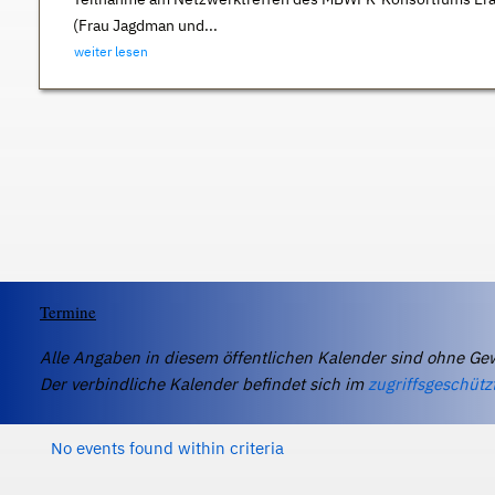
(Frau Jagdman und...
weiter lesen
Termine
Alle Angaben in diesem öffentlichen Kalender sind ohne Ge
Der verbindliche Kalender befindet sich im
zugriffsgeschütz
No events found within criteria