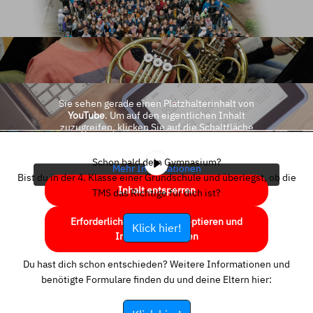
Sie sehen gerade einen Platzhalterinhalt von
YouTube
. Um auf den eigentlichen Inhalt
zuzugreifen, klicken Sie auf die Schaltfläche
unten. Bitte beachten Sie, dass dabei Daten an
Drittanbieter weitergegeben werden.
Schon bald dein Gymnasium?
Mehr Informationen
Bist du in der 4. Klasse einer Grundschule und überlegst, ob die
Inhalt entsperren
TMS das Richtige für dich ist?
Erforderlichen Service akzeptieren und
Klick hier!
Inhalte entsperren
Du hast dich schon entschieden? Weitere Informationen und
benötigte Formulare finden du und deine Eltern hier: