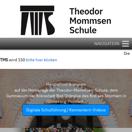
Zum
Inhalt
springen
NAVIGATION
Die
TMS
wird 150
bitte hier klicken
Herzlich willkommen
auf der Homepage der Theodor-Mommsen-Schule, dem
Gymnasium der Kreisstadt Bad Oldesloe des Kreises Stormarn in
Schleswig-Holstein.
Digitale Schulführung / Kennenlern-Videos