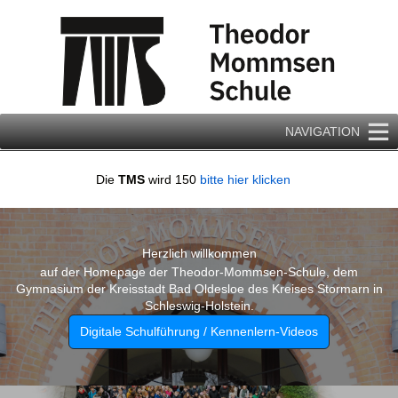
Zum
Inhalt
springen
NAVIGATION
Die
TMS
wird 150
bitte hier klicken
Herzlich willkommen
auf der Homepage der Theodor-Mommsen-Schule, dem
Gymnasium der Kreisstadt Bad Oldesloe des Kreises Stormarn in
Schleswig-Holstein.
Digitale Schulführung / Kennenlern-Videos