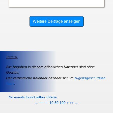
Weitere Beiträge anzeigen
Termine
Alle Angaben in diesem öffentlichen Kalender sind ohne
Gewähr.
Der verbindliche Kalender befindet sich im
zugriffsgeschützten
IServ
.
No events found within criteria
←
−−
−
10
50
100
+
++
→